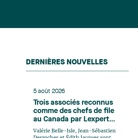
DERNIÈRES NOUVELLES
5 août 2026
Trois associés reconnus
comme des chefs de file
au Canada par Lexpert
dans son édition spéciale
Valérie Belle-Isle, Jean-Sébastien
en énergie
Desroches et Édith Jacques sont