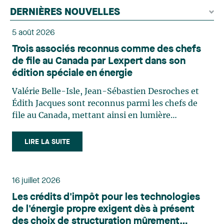
DERNIÈRES NOUVELLES
5 août 2026
Trois associés reconnus comme des chefs
de file au Canada par Lexpert dans son
édition spéciale en énergie
Valérie Belle-Isle, Jean-Sébastien Desroches et
Édith Jacques sont reconnus parmi les chefs de
file au Canada, mettant ainsi en lumière
l'excellence et le rôle stratégique du cabinet dans
le domaine du droit des technologies. Valérie
LIRE LA SUITE
Belle-Isle est associée au sein du groupe de droit
administratif de Lavery. Sa pratique porte
principalement sur le droit de l’environnement,
16 juillet 2026
l’urbanisme, l’aménagement et le développement
Les crédits d'impôt pour les technologies
du territoire. Elle conseille et représente une
de l'énergie propre exigent dès à présent
clientèle publique et privée dans le cadre d’enjeux
des choix de structuration mûrement
touchant notamment les obligations