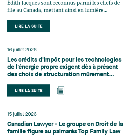
Édith Jacques sont reconnus parmi les chefs de
file au Canada, mettant ainsi en lumière
l'excellence et le rôle stratégique du cabinet dans
le domaine du droit des technologies. Valérie
LIRE LA SUITE
Belle-Isle est associée au sein du groupe de droit
administratif de Lavery. Sa pratique porte
principalement sur le droit de l’environnement,
16 juillet 2026
l’urbanisme, l’aménagement et le développement
Les crédits d'impôt pour les technologies
du territoire. Elle conseille et représente une
de l'énergie propre exigent dès à présent
clientèle publique et privée dans le cadre d’enjeux
des choix de structuration mûrement
touchant notamment les obligations
réfléchis
environnementales, l’obtention d’autorisations
et de permis, l’application et la contestation de
LIRE LA SUITE
règlements d’urbanisme, ainsi que les dossiers
d’expropriation. Elle accompagne également les
municipalités dans la validation juridique de leurs
15 juillet 2026
décisions et dans la planification de leurs projets.
Canadian Lawyer - Le groupe en Droit de la
Reconnue pour son approche à la fois stratégique
famille figure au palmarès Top Family Law
et pratique, elle intervient aussi en matière de