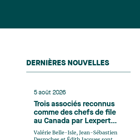
DERNIÈRES NOUVELLES
5 août 2026
Trois associés reconnus
comme des chefs de file
au Canada par Lexpert
dans son édition spéciale
Valérie Belle-Isle, Jean-Sébastien
en énergie
Desroches et Édith Jacques sont