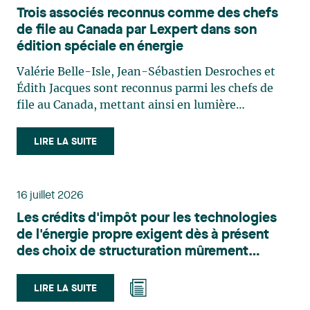
Trois associés reconnus comme des chefs
de file au Canada par Lexpert dans son
édition spéciale en énergie
Valérie Belle-Isle, Jean-Sébastien Desroches et
Édith Jacques sont reconnus parmi les chefs de
file au Canada, mettant ainsi en lumière
l'excellence et le rôle stratégique du cabinet dans
le domaine du droit des technologies. Valérie
LIRE LA SUITE
Belle-Isle est associée au sein du groupe de droit
administratif de Lavery. Sa pratique porte
principalement sur le droit de l’environnement,
16 juillet 2026
l’urbanisme, l’aménagement et le développement
Les crédits d'impôt pour les technologies
du territoire. Elle conseille et représente une
de l'énergie propre exigent dès à présent
clientèle publique et privée dans le cadre d’enjeux
des choix de structuration mûrement
touchant notamment les obligations
réfléchis
environnementales, l’obtention d’autorisations
et de permis, l’application et la contestation de
LIRE LA SUITE
règlements d’urbanisme, ainsi que les dossiers