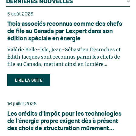
DERNIÈRES NOUVELLES
5 août 2026
Trois associés reconnus comme des chefs
de file au Canada par Lexpert dans son
édition spéciale en énergie
Valérie Belle-Isle, Jean-Sébastien Desroches et
Édith Jacques sont reconnus parmi les chefs de
file au Canada, mettant ainsi en lumière
l'excellence et le rôle stratégique du cabinet dans
le domaine du droit des technologies. Valérie
LIRE LA SUITE
Belle-Isle est associée au sein du groupe de droit
administratif de Lavery. Sa pratique porte
principalement sur le droit de l’environnement,
16 juillet 2026
l’urbanisme, l’aménagement et le développement
Les crédits d'impôt pour les technologies
du territoire. Elle conseille et représente une
de l'énergie propre exigent dès à présent
clientèle publique et privée dans le cadre d’enjeux
des choix de structuration mûrement
touchant notamment les obligations