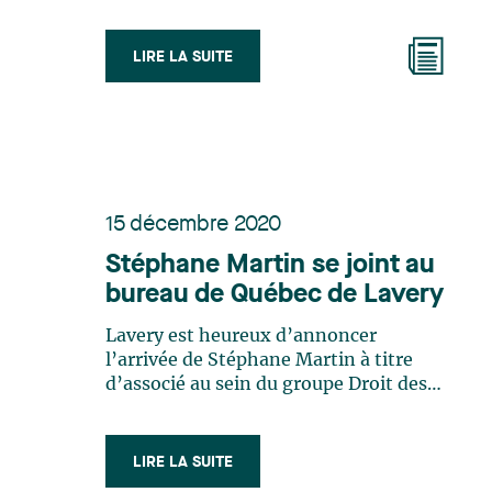
LIRE LA SUITE
15 décembre 2020
Stéphane Martin se joint au
bureau de Québec de Lavery
Lavery est heureux d’annoncer
l’arrivée de Stéphane Martin à titre
d’associé au sein du groupe Droit des
affaires à son bureau de Québec. Cette
plus récente nomination s’inscrit dans
la démarche du cabinet de consolider
LIRE LA SUITE
son positionnement en droit des