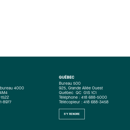
divertissement à la vitalité
économique de la région est une
évidence pour moi et je me sens
privilégié de pouvoir y contribuer via
Les Créations Pyro accompagné par des
administrateurs d’expertise et des
gens d’action ! » - Simon Clément.
Cette nomination sera donc l’occasion
de contribuer à propulser la prochaine
édition des Grands Feux Loto-Québec
de 2022 qui se réalisera dans un
contexte unique de relance de
QUÉBEC
l’industrie touristique. Pour plus
Bureau 500
d’informations, consulter le site des
e, bureau 4000
925, Grande Allée Ouest
 4M4
Québec
QC
G1S 1C1
Créations Pyro : Par ici
-1522
Téléphone : 418 688-5000
71-8977
Télécopieur : 418 688-3458
S'Y RENDRE