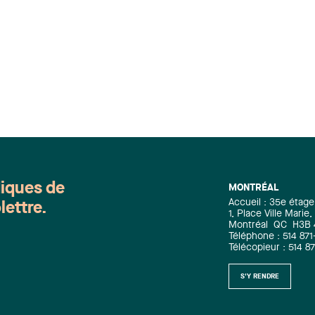
diques de
MONTRÉAL
Accueil : 35e étage
lettre.
1, Place Ville Mari
Montréal
QC
H3B
Téléphone : 514 871
Télécopieur : 514 8
S'Y RENDRE