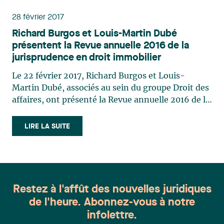
commerciaux, la conférence avait pour objectif de
28 février 2017
passer en revue les décisions marquantes en
Richard Burgos et Louis-Martin Dubé
matière de baux commerciaux afin d’aider les
présentent la Revue annuelle 2016 de la
intervenants du domaine à cerner les tendances
jurisprudence en droit immobilier
et enjeux qui peuvent avoir un impact sur leurs
activités ou sur les conseils qu’ils donnent à leurs
Le 22 février 2017, Richard Burgos et Louis-
clients.
Martin Dubé, associés au sein du groupe Droit des
affaires, ont présenté la Revue annuelle 2016 de la
jurisprudence en droit immobilier. Cette
présentation donnée dans le cadre d’un déjeuner-
LIRE LA SUITE
causerie organisé par l’Association du Barreau
canadien, division Québec, a permis à plus de 100
personnes d’entendre les deux associés sur les
éléments clés de la jurisprudence en droit
immobilier pour l’année 2016.
Restez à l'affût des nouvelles juridiques
de l'heure. Abonnez-vous à notre
infolettre.