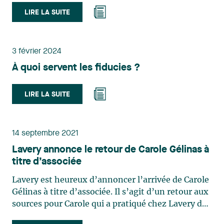
croissance claire, d’une culture de collaboration et
LIRE LA SUITE
d’un environnement à taille humaine en fait un
milieu idéal pour mettre mon expérience au
service des clients, aux côtés de collègues
engagés. » Son arrivée vient enrichir notre
3 février 2024
expertise et renforcer notre capacité à offrir un
À quoi servent les fiducies ?
accompagnement complet et adapté aux enjeux
complexes auxquels font face nos clients.
LIRE LA SUITE
14 septembre 2021
Lavery annonce le retour de Carole Gélinas à
titre d’associée
Lavery est heureux d’annoncer l’arrivée de Carole
Gélinas à titre d’associée. Il s’agit d’un retour aux
sources pour Carole qui a pratiqué chez Lavery de
2012 à 2019 au sein de l’équipe de droit