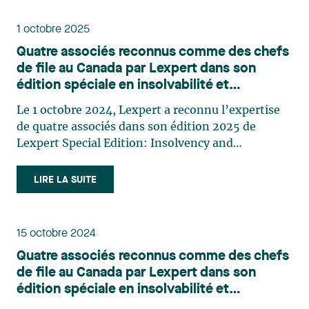
1 octobre 2025
Quatre associés reconnus comme des chefs
de file au Canada par Lexpert dans son
édition spéciale en insolvabilité et
restructuration
Le 1 octobre 2024, Lexpert a reconnu l’expertise
de quatre associés dans son édition 2025 de
Lexpert Special Edition: Insolvency and
Restructuring. Jean Legault, Ouassim Tadlaoui,
Yanick Vlasak et Jonathan Warin figurent ainsi
LIRE LA SUITE
parmi les chefs de file au Canada dans leurs
expertises respectives. Jean Legault est associé du
groupe Litige du cabinet. Comptant une
15 octobre 2024
expérience de plus de 20 ans en matière de litige
Quatre associés reconnus comme des chefs
commercial, il se spécialise en droit bancaire et en
de file au Canada par Lexpert dans son
insolvabilité. Il conseille principalement des
édition spéciale en insolvabilité et
institutions financières, des investisseurs
restructuration
institutionnels et des syndics de faillite dans des