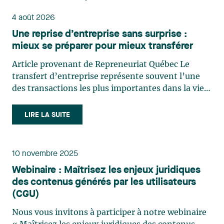
4 août 2026
Une reprise d’entreprise sans surprise :
mieux se préparer pour mieux transférer
Article provenant de Repreneuriat Québec Le
transfert d’entreprise représente souvent l’une
des transactions les plus importantes dans la vie
d’un entrepreneur. Pourtant, plusieurs cédants et
repreneurs sous-estiment encore le niveau de
LIRE LA SUITE
préparation nécessaire pour mener cette
transaction à terme avec succès. Au-delà du prix
de vente, une transaction d’achat-vente repose
10 novembre 2025
sur un équilibre délicat entre stratégie fiscale et
Webinaire : Maîtrisez les enjeux juridiques
financière, repérage de la relève ou de repreneurs
des contenus générés par les utilisateurs
potentiels, confiance, protection d’actifs et
(CGU)
gestion des risques. Qu’il s’agisse d’une
entreprise familiale, d’une reprise externe, du
Nous vous invitons à participer à notre webinaire
domaine manufacturier ou technologique, en