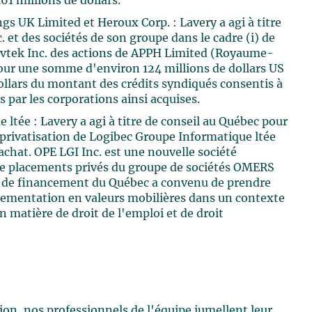
61 millions de dollars.
gs UK Limited et Heroux Corp. : Lavery a agi à titre
 et des sociétés de son groupe dans le cadre (i) de
Devtek Inc. des actions de APPH Limited (Royaume-
pour une somme d'environ 124 millions de dollars US
dollars du montant des crédits syndiqués consentis à
 par les corporations ainsi acquises.
ltée : Lavery a agi à titre de conseil au Québec pour
a privatisation de Logibec Groupe Informatique ltée
'achat. OPE LGI Inc. est une nouvelle société
n de placements privés du groupe de sociétés OMERS
le de financement du Québec a convenu de prendre
glementation en valeurs mobilières dans un contexte
n matière de droit de l'emploi et de droit
tion, nos professionnels de l'équipe jumellent leur