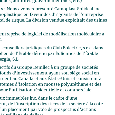
qués, autorités gouvernementales, etc.)
ts : Nous avons représenté Camoplast Solideal inc.
moplastique en faveur des dirigeants de l'entreprise,
al de risque. La division vendue exploitait des usines
ntreprise de logiciel de modélisation moléculaire à
C.
e conseillers juridiques du Club Eolectric, s.e.c. dans
lien de l'Érable détenu par Éoliennes de l'Érable
ergia, S.L.
 actifs du Groupe Demilec à un groupe de sociétés
n fonds d'investissement ayant son siège social en
situent au Canada et aux États-Unis et consistent à
systèmes d'isolation en mousse polyuréthane et des
our l'utilisation résidentielle et commerciale
 aux immeubles inc. dans le cadre d’une
, de l’inscription des titres de la société à la cote
 d’un placement par voie de prospectus d’actions