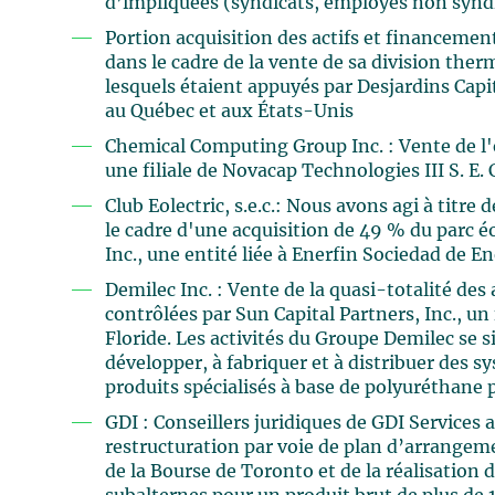
d’impliquées (syndicats, employés non syndi
Portion acquisition des actifs et financemen
dans le cadre de la vente de sa division ther
lesquels étaient appuyés par Desjardins Capit
au Québec et aux États-Unis
Chemical Computing Group Inc. : Vente de l'e
une filiale de Novacap Technologies III S. E. 
Club Eolectric, s.e.c.: Nous avons agi à titre d
le cadre d'une acquisition de 49 % du parc éo
Inc., une entité liée à Enerfin Sociedad de En
Demilec Inc. : Vente de la quasi-totalité des
contrôlées par Sun Capital Partners, Inc., u
Floride. Les activités du Groupe Demilec se 
développer, à fabriquer et à distribuer des 
produits spécialisés à base de polyuréthane p
GDI : Conseillers juridiques de GDI Services
restructuration par voie de plan d’arrangement
de la Bourse de Toronto et de la réalisation