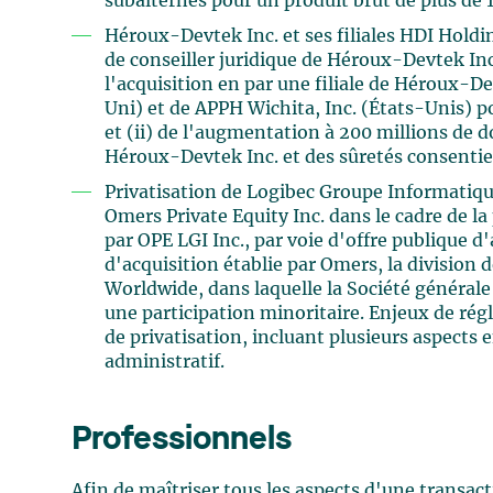
subalternes pour un produit brut de plus de 1
Héroux-Devtek Inc. et ses filiales HDI Holdin
de conseiller juridique de Héroux-Devtek Inc.
l'acquisition en par une filiale de Héroux-
Uni) et de APPH Wichita, Inc. (États-Unis) 
et (ii) de l'augmentation à 200 millions de 
Héroux-Devtek Inc. et des sûretés consenties
Privatisation de Logibec Groupe Informatique 
Omers Private Equity Inc. dans le cadre de l
par OPE LGI Inc., par voie d'offre publique d
d'acquisition établie par Omers, la divisio
Worldwide, dans laquelle la Société généra
une participation minoritaire. Enjeux de ré
de privatisation, incluant plusieurs aspects e
administratif.
Professionnels
Afin de maîtriser tous les aspects d'une transac