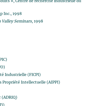
oduits », Centre de recherche industrielle du
p Inc., 1998
n Valley Seminars
, 1998
PIC)
TO)
é Industrielle (FICPI)
 Propriété Intellectuelle (AIPPI)
ec (ADRIQ)
Ti)