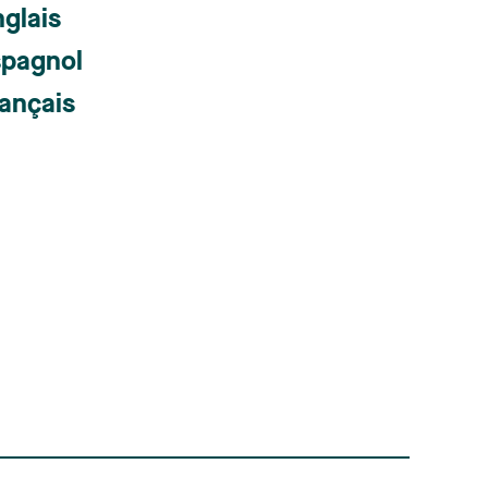
glais
spagnol
ançais