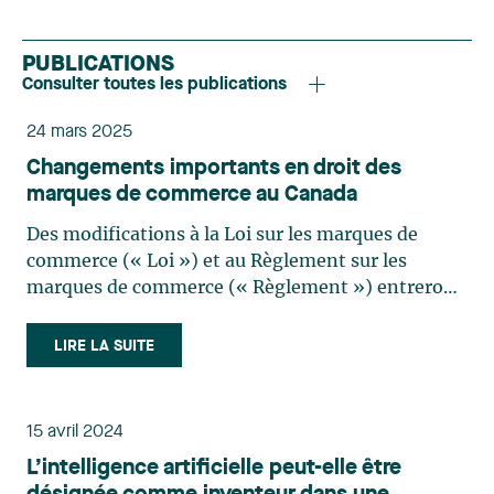
PUBLICATIONS
Consulter toutes les publications
24 mars 2025
Changements importants en droit des
marques de commerce au Canada
Des modifications à la Loi sur les marques de
commerce (« Loi ») et au Règlement sur les
marques de commerce (« Règlement ») entreront
en vigueur le 1er avril 2025. Celles-ci s’inscrivent
dans une démarche afin de prévenir des abus, de
LIRE LA SUITE
rendre plus efficaces les procédures relatives aux
marques de commerce et de clarifier certaines
pratiques. Les principales modifications sont les
15 avril 2024
suivantes : Adjudication des frais Le registraire
L’intelligence artificielle peut-elle être
aura le pouvoir d'accorder des dépens dans les