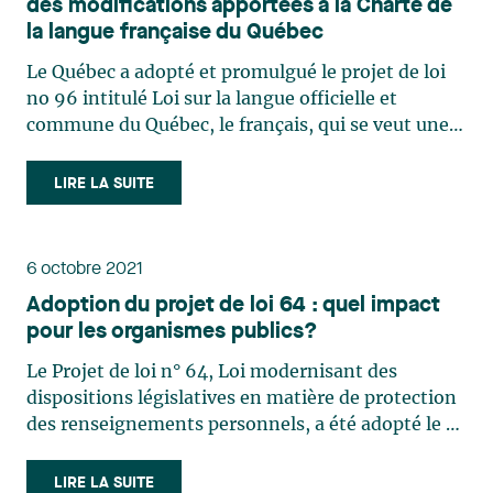
des modifications apportées à la Charte de
la langue française du Québec
Le Québec a adopté et promulgué le projet de loi
no 96 intitulé Loi sur la langue officielle et
commune du Québec, le français, qui se veut une
réforme majeure de la Charte de la langue
française. Voici 10 principales modifications
LIRE LA SUITE
prévues par cette loi qui imposeront des
obligations considérables aux entreprises : À
compter du 1er juin 2025, les entreprises
6 octobre 2021
employant plus de 25 personnes (actuellement, le
Adoption du projet de loi 64 : quel impact
seuil est de 50 personnes) pendant au moins six
pour les organismes publics?
mois seront tenues de respecter diverses
obligations concernant la « francisation1 ». Les
Le Projet de loi n° 64, Loi modernisant des
entreprises comptant entre 25 et 99 employés
dispositions législatives en matière de protection
peuvent également se voir contraintes par l’Office
des renseignements personnels, a été adopté le 21
québécois de la langue française (l’« OQLF »)2 de
septembre 2021 par l’Assemblée nationale et
former un comité de francisation. De plus, sur
modifie une vingtaine de lois ayant trait à
LIRE LA SUITE