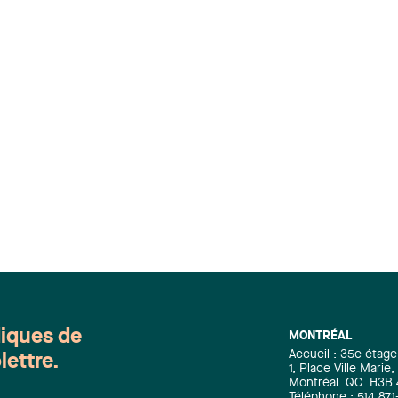
diques de
MONTRÉAL
Accueil : 35e étage
lettre.
1, Place Ville Mari
Montréal
QC
H3B
Téléphone : 514 871