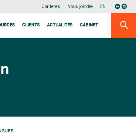
Carrières
Nous joindre
EN
OURCES
CLIENTS
ACTUALITÉS
CABINET
in
NGUES