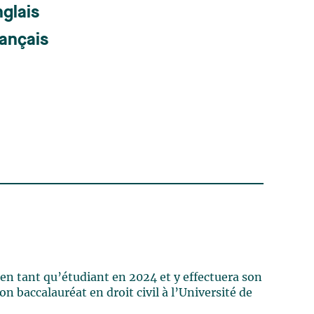
glais
ançais
y en tant qu’étudiant en 202
4
et y effectuera son
n baccalauréat en droit civil à l’Université de