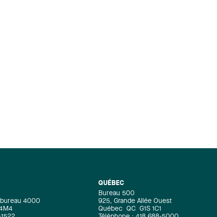
QUÉBEC
Bureau 500
e, bureau 4000
925, Grande Allée Ouest
 4M4
Québec
QC
G1S 1C1
-1522
Téléphone : 418 688-5000