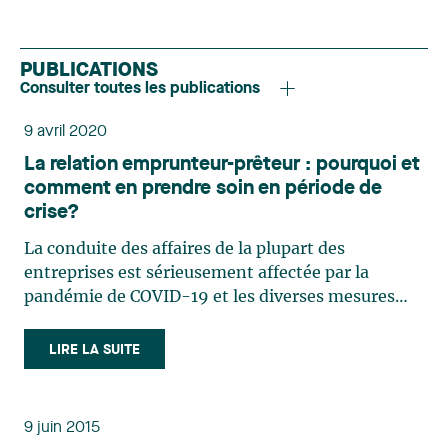
PUBLICATIONS
Consulter toutes les publications
9 avril 2020
La relation emprunteur-prêteur : pourquoi et
comment en prendre soin en période de
crise?
La conduite des affaires de la plupart des
entreprises est sérieusement affectée par la
pandémie de COVID-19 et les diverses mesures
gouvernementales prises pour en atténuer les
impacts sur la population. La fermeture de
LIRE LA SUITE
plusieurs places d’affaires des entreprises, de leurs
clients ou de leurs fournisseurs, les heures
d’ouverture restreintes et le télétravail
9 juin 2015
constituent certains des éléments avec lesquels