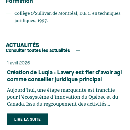
Formation
Collège O’Sullivan de Montréal, D.E.C. en techniques
juridiques, 1997.
ACTUALITÉS
Consulter toutes les actualités
1 avril 2026
Création de Luqia : Lavery est fier d’avoir agi
comme conseiller juridique principal
Aujourd’hui, une étape marquante est franchie
pour l’écosystème d’innovation du Québec et du
Canada. Issu du regroupement des activités
de l’Institut national d’optique (INO) et du Centre
de recherche informatique de Montréal (CRIM),
LIRE LA SUITE
Luqia est le grand laboratoire d’innovation