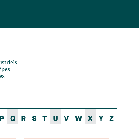
striels,
uipes
es
P
Q
R
S
T
U
V
W
X
Y
Z