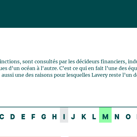
ctions, sont consultés par les décideurs financiers, indu
es d'un océan à l'autre. C’est ce qui en fait l’une des éq
 aussi une des raisons pour lesquelles Lavery reste l’un d
C
D
E
F
G
H
I
J
K
L
M
N
O