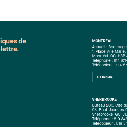
diques de
MONTRÉAL
Accueil : 35e étage
lettre.
1, Place Ville Mari
Montréal
QC
H3B
Téléphone : 514 871
Télécopieur : 514 8
S'Y RENDRE
SHERBROOKE
Bureau 200, Cité d
95, Boul. Jacques-C
Sherbrooke
QC
J1
Téléphone : 819 34
Télécopieur : 819 