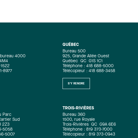
QUÉBEC
Bureau 500
e, bureau 4000
925, Grande Allée Ouest
 4M4
Québec
QC
G1S 1C1
-1522
Téléphone : 418 688-5000
71-8977
Télécopieur : 418 688-3458
S'Y RENDRE
TROIS-RIVIÈRES
u Parc
Bureau 360
artier Sud
1500, rue Royale
J 2Z3
Trois-Rivières
QC
G9A 6E6
6-5058
Téléphone : 819 373-7000
346-5007
Télécopieur : 819 373-0943