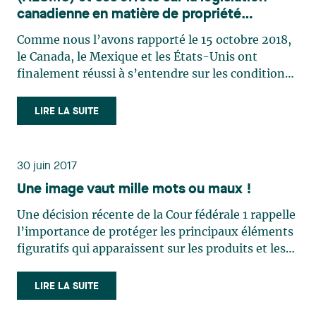
canadienne en matière de propriété
intellectuelle
Comme nous l’avons rapporté le 15 octobre 2018,
le Canada, le Mexique et les États-Unis ont
finalement réussi à s’entendre sur les conditions
de l’Accord États-Unis–Mexique–Canada
(AEUMC) le 30 septembre 2018. L’AEUMC vise à
LIRE LA SUITE
remplacer l’Accord de libre-échange nord-
américain (ALENA), qui a été en (…)
30 juin 2017
Une image vaut mille mots ou maux !
Une décision récente de la Cour fédérale 1 rappelle
l’importance de protéger les principaux éléments
figuratifs qui apparaissent sur les produits et les
emballages. Cette affaire rappelle également les
dangers de trop se rapprocher de l’apparence de
LIRE LA SUITE
produits compétiteurs. Goudreau Gage (…)