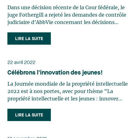
brevets uniquement en ce qui concerne les
Dans une décision récente de la Cour fédérale, le
produits qui sont effectivement offerts
juge Fothergill a rejeté les demandes de contrôle
judiciaire d’AbbVie concernant les décisions
suivantes du ministre de la Santé (le
« Ministre ») : JAMP n’est pas une « seconde
LIRE LA SUITE
personne » au sens du paragraphe 5(1) du
Règlement sur les médicaments (…)
22 avril 2022
Célébrons l'innovation des jeunes!
La Journée mondiale de la propriété intellectuelle
2022 est à nos portes, avec pour thème "La
propriété intellectuelle et les jeunes : innover
pour un avenir meilleur". En l'honneur de ce
thème (et au risque de rendre nos lecteurs adultes
LIRE LA SUITE
un peu moins accomplis), nous avons pensé qu'il
serait (…)