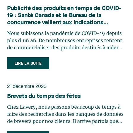
Publicité des produits en temps de COVID-
19 : Santé Canada et le Bureau de la
concurrence veillent aux indications
trompeuses
Nous subissons la pandémie de COVID-19 depuis
plus d'un an. De nombreuses entreprises tentent
de commercialiser des produits destinés à aider
les consommateurs à atténuer les risques associés
à cette maladie. Parmi les exemples les plus
LIRE LA SUITE
courants de ces produits mentionnons les
masques faciaux, les (…)
21 décembre 2020
Brevets du temps des fêtes
Chez Lavery, nous passons beaucoup de temps à
faire des recherches dans les banques de données
de brevets pour nos clients. Il arrive parfois que
nous tombions sur certains brevets ou certaines