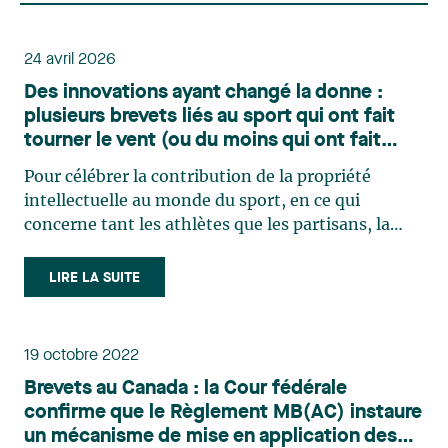
24 avril 2026
Des innovations ayant changé la donne :
plusieurs brevets liés au sport qui ont fait
tourner le vent (ou du moins qui ont fait
tourner les têtes)
Pour célébrer la contribution de la propriété
intellectuelle au monde du sport, en ce qui
concerne tant les athlètes que les partisans, la
Journée mondiale de la propriété intellectuelle a
cette année pour thème « Propriété intellectuelle
LIRE LA SUITE
et sport : Prêts, partez, innovez! ». Cela peut
paraître (…)
19 octobre 2022
Brevets au Canada : la Cour fédérale
confirme que le Règlement MB(AC) instaure
un mécanisme de mise en application des