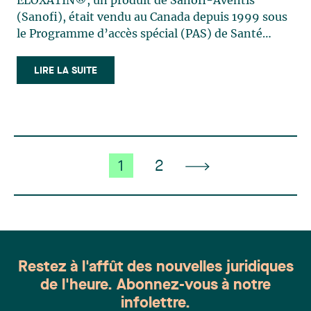
ELOXATIN®, un produit de Sanofi-Aventis
(Sanofi), était vendu au Canada depuis 1999 sous
le Programme d’accès spécial (PAS) de Santé
Canada. Ce programme autorise dans certains cas
d’exception la vente d’un médicament avant son
LIRE LA SUITE
approbation régulière, soit avant l’émission d’un
Avis de conformité (…)
1
2
Restez à l'affût des nouvelles juridiques
de l'heure. Abonnez-vous à notre
infolettre.