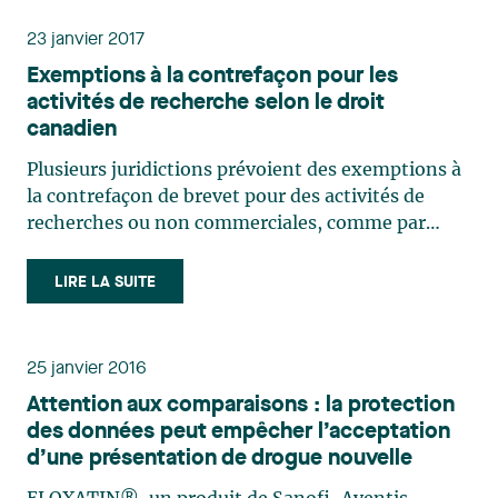
23 janvier 2017
Exemptions à la contrefaçon pour les
activités de recherche selon le droit
canadien
Plusieurs juridictions prévoient des exemptions à
la contrefaçon de brevet pour des activités de
recherches ou non commerciales, comme par
exemple pour la collecte d’informations destinées
à obtenir une approbation réglementaire pour un
LIRE LA SUITE
produit médicinal. Le Canada ne fait pas
exception, et prévoit (…)
25 janvier 2016
Attention aux comparaisons : la protection
des données peut empêcher l’acceptation
d’une présentation de drogue nouvelle