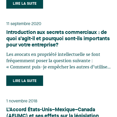
demandes dont l’ingéniosité et la créativité
LIRE LA SUITE
marquent les esprits. Avec l’hiver qui s’installe,
notre (…)
11 septembre 2020
Introduction aux secrets commerciaux : de
quoi s’agit-il et pourquoi sont-ils importants
pour votre entreprise?
Les avocats en propriété intellectuelle se font
fréquemment poser la question suivante :
« Comment puis-je empêcher les autres d’utiliser
la technologie que j’ai mise au point et qui
représente une valeur importante pour mon
LIRE LA SUITE
entreprise? ». La réponse à cette question est
souvent de conseiller aux (…)
1 novembre 2018
L’Accord États-Unis–Mexique–Canada
(AEUMC) et ses effets sur la législation