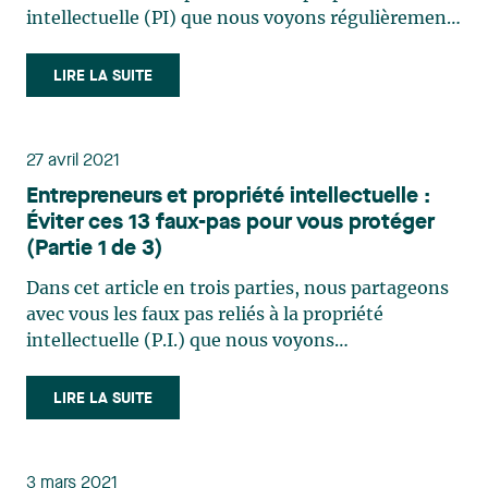
intellectuelle (PI) que nous voyons régulièrement
chez les entreprises en démarrage. Nous espérons
que vous y trouverez des conseils précieux pour
LIRE LA SUITE
votre entreprise. Bonne lecture! Partie 2 de 3 :
Faux (…)
27 avril 2021
Entrepreneurs et propriété intellectuelle :
Éviter ces 13 faux-pas pour vous protéger
(Partie 1 de 3)
Dans cet article en trois parties, nous partageons
avec vous les faux pas reliés à la propriété
intellectuelle (P.I.) que nous voyons
régulièrement chez les entreprises en démarrage.
Nous espérons que vous y trouverez des conseils
LIRE LA SUITE
précieux pour votre entreprise. Bonne lecture!
Partie 1 de 3 : Faux (…)
3 mars 2021