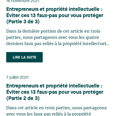
16 novembre 2021
Entrepreneurs et propriété intellectuelle :
Éviter ces 13 faux-pas pour vous protéger
(Partie 3 de 3)
Dans la dernière portion de cet article en trois
parties, nous partageons avec vous les quatre
derniers faux pas reliés à la propriété intellectuelle
(PI) que nous voyons régulièrement chez les
entreprises en démarrage. Nous espérons que
LIRE LA SUITE
vous y trouverez des conseils précieux pour votre
entreprise. (…)
7 juillet 2021
Entrepreneurs et propriété intellectuelle :
Éviter ces 13 faux-pas pour vous protéger
(Partie 2 de 3)
Dans cet article en trois parties, nous partageons
avec vous les faux pas reliés à la propriété