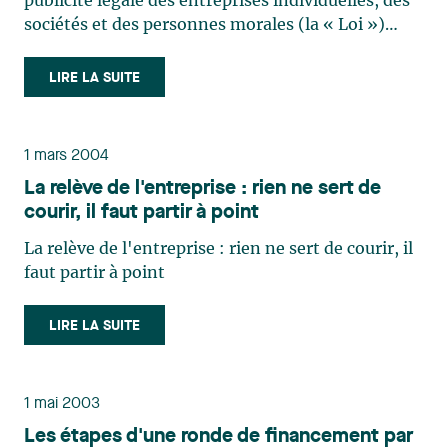
publicité légale des entreprises individuelles, des
sociétés et des personnes morales (la « Loi »)
entreront en vigueur le 1er janvier 2006. La Loi
s’applique de façon générale à l’ensemble des
LIRE LA SUITE
personnes morales, sociétés et (…)
1 mars 2004
La relève de l'entreprise : rien ne sert de
courir, il faut partir à point
La relève de l'entreprise : rien ne sert de courir, il
faut partir à point
LIRE LA SUITE
1 mai 2003
Les étapes d'une ronde de financement par