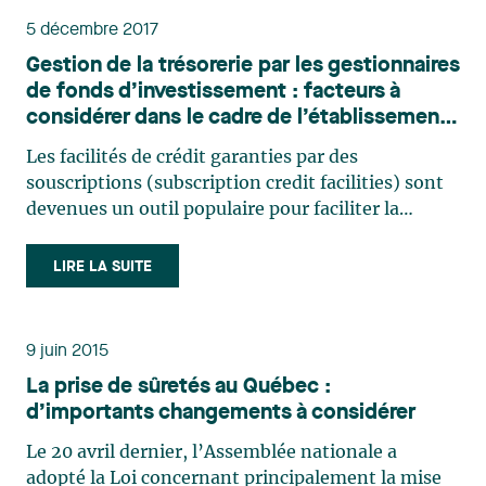
5 décembre 2017
Gestion de la trésorerie par les gestionnaires
de fonds d’investissement : facteurs à
considérer dans le cadre de l’établissement
de facilités de crédit garanties par des
Les facilités de crédit garanties par des
souscriptions
souscriptions (subscription credit facilities) sont
devenues un outil populaire pour faciliter la
gestion de la trésorerie des fonds
d’investissement. Toutefois, le fonctionnement
LIRE LA SUITE
de ces facilités n’est pas toujours bien compris par
toutes les parties. La (…)
9 juin 2015
La prise de sûretés au Québec :
d’importants changements à considérer
Le 20 avril dernier, l’Assemblée nationale a
adopté la Loi concernant principalement la mise