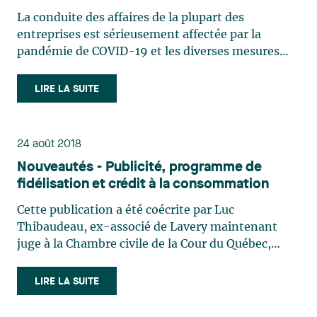
La conduite des affaires de la plupart des
entreprises est sérieusement affectée par la
pandémie de COVID-19 et les diverses mesures
gouvernementales prises pour en atténuer les
impacts sur la population. La fermeture de
LIRE LA SUITE
plusieurs places d’affaires des entreprises, de leurs
clients ou de leurs (…)
24 août 2018
Nouveautés - Publicité, programme de
fidélisation et crédit à la consommation
Cette publication a été coécrite par Luc
Thibaudeau, ex-associé de Lavery maintenant
juge à la Chambre civile de la Cour du Québec,
district de Longueuil. Le 18 juillet 2017, à la suite
de l’adoption, en novembre 2017, de la Loi visant
LIRE LA SUITE
principalement à moderniser des règles relatives
au crédit à la (…)