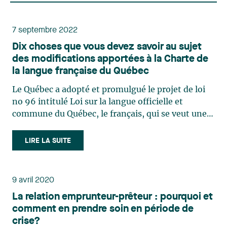
7 septembre 2022
Dix choses que vous devez savoir au sujet
des modifications apportées à la Charte de
la langue française du Québec
Le Québec a adopté et promulgué le projet de loi
no 96 intitulé Loi sur la langue officielle et
commune du Québec, le français, qui se veut une
réforme majeure de la Charte de la langue
française. Voici 10 principales modifications
LIRE LA SUITE
prévues par cette loi qui imposeront des
obligations considérables (…)
9 avril 2020
La relation emprunteur-prêteur : pourquoi et
comment en prendre soin en période de
crise?