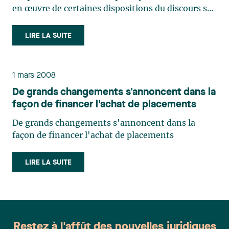
en œuvre de certaines dispositions du discours sur
le budget du 4 juin 2014 et visant le retour à
l’équilibre budgétaire en 2015-2016 (L.Q. 2015, c.
LIRE LA SUITE
8). Parmi les nombreux amendements introduits
par cette (…)
1 mars 2008
De grands changements s'annoncent dans la
façon de financer l'achat de placements
De grands changements s'annoncent dans la
façon de financer l'achat de placements
LIRE LA SUITE
Restez à l'affût des nouvelles juridiques