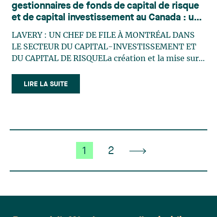
gestionnaires de fonds de capital de risque
et de capital investissement au Canada : un
cadre réglementaire favorable
LAVERY : UN CHEF DE FILE À MONTRÉAL DANS
LE SECTEUR DU CAPITAL-INVESTISSEMENT ET
DU CAPITAL DE RISQUELa création et la mise sur
pied de fonds de capital-investissement et de
capital de risque représentent des initiatives
LIRE LA SUITE
complexes qui nécessitent des ressources
juridiques spécialisées. Au Québec, (…)
1
2