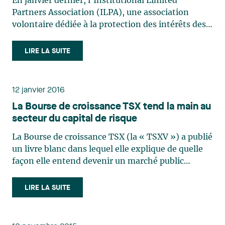
En janvier dernier, l’Institutional Limited
Partners Association (ILPA), une association
volontaire dédiée à la protection des intérêts des
commanditaires du domaine du capital-
investissement (private equity), a publié un
LIRE LA SUITE
document intitulé « Fee Reporting Template »
(Modèle de rapport sur les frais) (…)
12 janvier 2016
La Bourse de croissance TSX tend la main au
secteur du capital de risque
La Bourse de croissance TSX (la « TSXV ») a publié
un livre blanc dans lequel elle explique de quelle
façon elle entend devenir un marché public
attrayant pour les sociétés en démarrage dans les
secteurs à croissance rapide que sont notamment
LIRE LA SUITE
ceux de la technologie, des technologies propres,
de (…)