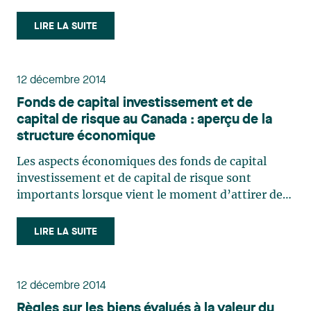
FATCA était une composante de la législation
américaine qui visait à permettre à l’Internal
LIRE LA SUITE
Revenue Service (« IRS ») d’obtenir des
renseignements sur les (…)
12 décembre 2014
Fonds de capital investissement et de
capital de risque au Canada : aperçu de la
structure économique
Les aspects économiques des fonds de capital
investissement et de capital de risque sont
importants lorsque vient le moment d’attirer des
investisseurs. En effet, les investisseurs veulent
connaître le mode de partage des frais, les
LIRE LA SUITE
honoraires applicables et le mode de répartition
des bénéfices. Le (…)
12 décembre 2014
Règles sur les biens évalués à la valeur du