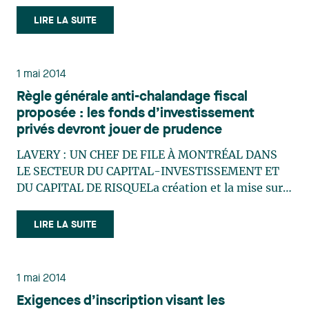
afin d’accroître le financement du capital de
risque. Ce budget prévoit en effet plusieurs
LIRE LA SUITE
mesures qui rendront disponibles 560 millions de
dollars et (…)
1 mai 2014
Règle générale anti-chalandage fiscal
proposée : les fonds d’investissement
privés devront jouer de prudence
LAVERY : UN CHEF DE FILE À MONTRÉAL DANS
LE SECTEUR DU CAPITAL-INVESTISSEMENT ET
DU CAPITAL DE RISQUELa création et la mise sur
pied de fonds de capital-investissement et de
capital de risque représentent des initiatives
LIRE LA SUITE
complexes qui nécessitent des ressources
juridiques spécialisées. Au Québec, (…)
1 mai 2014
Exigences d’inscription visant les