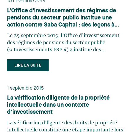
10 novembre 2015
L’Office d'investissement des régimes de
pensions du secteur public institue une
action contre Saba Capital : des leçons à
retenir pour les gestionnaires de fonds à
Le 25 septembre 2015, l’Office d’investissement
l’occasion de l’évaluation de titres peu
des régimes de pensions du secteur public
liquides
(« Investissements PSP ») a institué des
procédures devant la Cour suprême de l'État de
New York contre Saba Capital, le fonds de
LIRE LA SUITE
couverture (hedge fund) géré par Boaz Weinstein
(ancien cochef des activités de (…)
1 septembre 2015
La vérification diligente de la propriété
intellectuelle dans un contexte
d’investissement
La vérification diligente des droits de propriété
intellectuelle constitue une étape importante lors