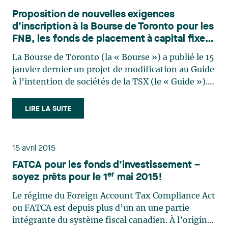
Proposition de nouvelles exigences
d’inscription à la Bourse de Toronto pour les
FNB, les fonds de placement à capital fixe
et les produits structurés : codification des
La Bourse de Toronto (la « Bourse ») a publié le 15
pratiques
janvier dernier un projet de modification au Guide
à l’intention de sociétés de la TSX (le « Guide »).
Plus précisément, une toute nouvelle partie serait
ajoutée au Guide (la Partie XI) afin d’établir les
LIRE LA SUITE
exigences minimales d’inscription à (…)
15 avril 2015
FATCA pour les fonds d’investissement –
er
soyez prêts pour le 1
mai 2015!
Le régime du Foreign Account Tax Compliance Act
ou FATCA est depuis plus d’un an une partie
intégrante du système fiscal canadien. À l’origine,