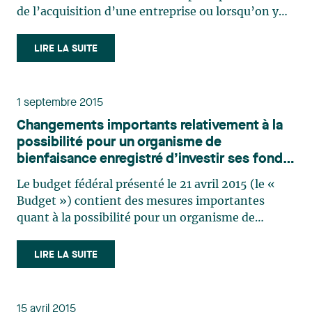
de l’acquisition d’une entreprise ou lorsqu’on y
investit des sommes importantes. Pour les
entreprises technologiques, les droits de propriété
LIRE LA SUITE
intellectuelle sont souvent les actifs qui
représentent (…)
1 septembre 2015
Changements importants relativement à la
possibilité pour un organisme de
bienfaisance enregistré d’investir ses fonds
dans des unités d’une société en
Le budget fédéral présenté le 21 avril 2015 (le «
commandite
Budget ») contient des mesures importantes
quant à la possibilité pour un organisme de
bienfaisance enregistré, une fondation privée ou
une fondation publique (ci-après collectivement
LIRE LA SUITE
désignés « Organismes enregistrés ») d’investir
leurs fonds dans (…)
15 avril 2015