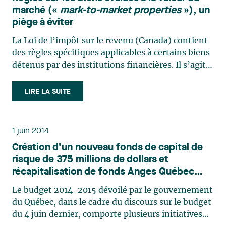
marché («
mark-to-market properties
»), un
piège à éviter
La Loi de l’impôt sur le revenu (Canada) contient
des règles spécifiques applicables à certains biens
détenus par des institutions financières. Il s’agit
des règles sur les « biens évalués à la valeur du
marché » (« mark-to-market properties ») (ci-
LIRE LA SUITE
après « BÉVM »). Ces règles complexes sont
très (…)
1 juin 2014
Création d’un nouveau fonds de capital de
risque de 375 millions de dollars et
récapitalisation de fonds Anges Québec
Capital
Le budget 2014-2015 dévoilé par le gouvernement
du Québec, dans le cadre du discours sur le budget
du 4 juin dernier, comporte plusieurs initiatives