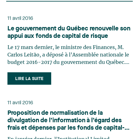
11 avril 2016
Le gouvernement du Québec renouvelle son
appui aux fonds de capital de risque
Le 17 mars dernier, le ministre des Finances, M.
Carlos Leitão, a déposé à l’Assemblée nationale le
budget 2016-2017 du gouvernement du Québec.
Ce budget contient plusieurs mesures visant à
favoriser la création d’emploi et la croissance
LIRE LA SUITE
économique, en misant plus particulièrement sur
l’innovation, (…)
11 avril 2016
Proposition de normalisation de la
divulgation de l’information à l’égard des
frais et dépenses par les fonds de capital-
investissement