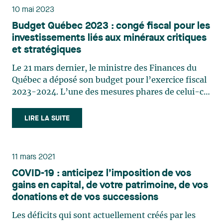
10 mai 2023
Budget Québec 2023 : congé fiscal pour les
investissements liés aux minéraux critiques
et stratégiques
Le 21 mars dernier, le ministre des Finances du
Québec a déposé son budget pour l’exercice fiscal
2023-2024. L’une des mesures phares de celui-ci
est la mise en place d’un nouveau congé fiscal en
lien avec la réalisation de grands projets
LIRE LA SUITE
d’investissement. Malgré qu’à première vue cette
mesure ne (…)
11 mars 2021
COVID-19 : anticipez l’imposition de vos
gains en capital, de votre patrimoine, de vos
donations et de vos successions
Les déficits qui sont actuellement créés par les