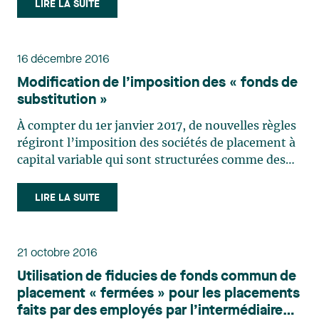
d’activité qui était élevé avant la crise a chuté de
LIRE LA SUITE
façon importante à cause de celle-ci. Il est difficile
de (…)
16 décembre 2016
Modification de l’imposition des « fonds de
substitution »
À compter du 1er janvier 2017, de nouvelles règles
régiront l’imposition des sociétés de placement à
capital variable qui sont structurées comme des
« fonds de substitution ». Les investisseurs qui
échangent des actions entre fonds ne pourront
LIRE LA SUITE
plus le faire sans engager de gains en capital (…)
21 octobre 2016
Utilisation de fiducies de fonds commun de
placement « fermées » pour les placements
faits par des employés par l’intermédiaire