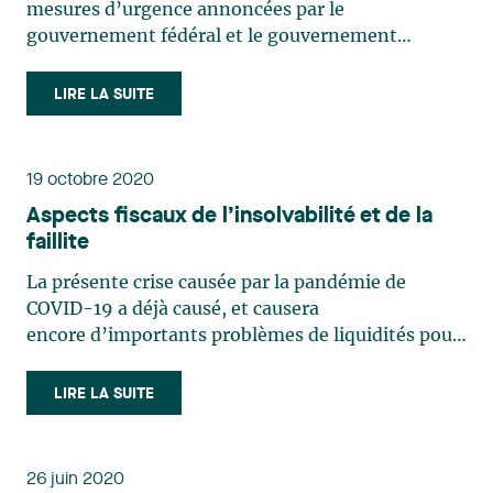
mesures d’urgence annoncées par le
gouvernement fédéral et le gouvernement
provincial depuis le mois de mars 2020 remettent
en perspective l’importance des déficits
LIRE LA SUITE
antérieurs à la crise. Cette conjoncture générera
inévitablement une augmentation du (…)
19 octobre 2020
Aspects fiscaux de l’insolvabilité et de la
faillite
La présente crise causée par la pandémie de
COVID-19 a déjà causé, et causera
encore d’importants problèmes de liquidités pour
certaines entreprises. Les entreprises dont les
difficultés financières menacent leur existence
LIRE LA SUITE
même devront se restructurer afin d’éviter la
faillite soit en se prévalant (…)
26 juin 2020