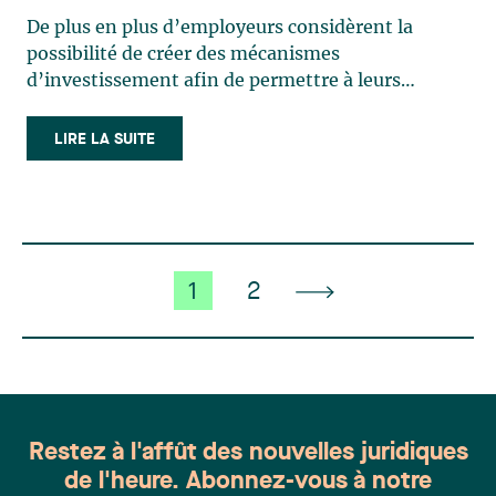
d’un REER
De plus en plus d’employeurs considèrent la
possibilité de créer des mécanismes
d’investissement afin de permettre à leurs
employés de faire des placements dans la société-
employeur ou dans un portefeuille géré par
LIRE LA SUITE
l’employeur qui satisferont aux exigences de
placement, notamment, des régimes (…)
1
2
Restez à l'affût des nouvelles juridiques
de l'heure. Abonnez-vous à notre