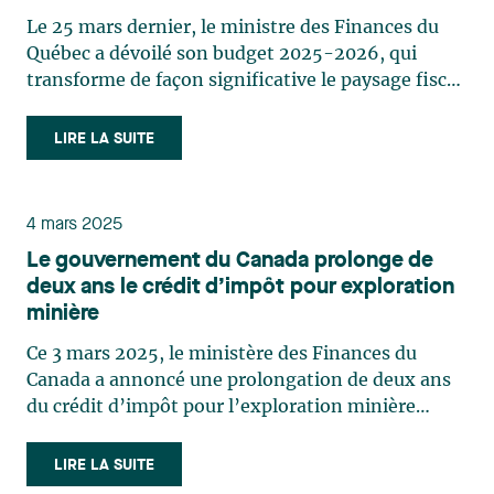
Le 25 mars dernier, le ministre des Finances du
Québec a dévoilé son budget 2025-2026, qui
transforme de façon significative le paysage fiscal
du secteur minier au Québec. En effet, ce budget
apporte des changements majeurs au régime des
LIRE LA SUITE
actions accréditives ainsi qu’au crédit d’impôt
relatif aux (…)
4 mars 2025
Le gouvernement du Canada prolonge de
deux ans le crédit d’impôt pour exploration
minière
Ce 3 mars 2025, le ministère des Finances du
Canada a annoncé une prolongation de deux ans
du crédit d’impôt pour l’exploration minière
(« CIEM ») de 15 % accordé aux particuliers qui
investissent dans des actions accréditives. Cette
LIRE LA SUITE
prolongation a pour effet de maintenir le CIEM en