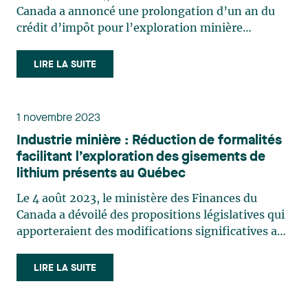
Canada a annoncé une prolongation d’un an du
crédit d’impôt pour l’exploration minière
(« CIEM ») de 15 % accordé aux particuliers qui
investissent dans des actions accréditives. Cette
LIRE LA SUITE
prolongation a pour effet de maintenir le CIEM en
vigueur jusqu’au (…)
1 novembre 2023
Industrie minière : Réduction de formalités
facilitant l’exploration des gisements de
lithium présents au Québec
Le 4 août 2023, le ministère des Finances du
Canada a dévoilé des propositions législatives qui
apporteraient des modifications significatives au
domaine des actions accréditives et
particulièrement à l’exploration du lithium (les
LIRE LA SUITE
«Propositions»). Bien que certaines de ces
modifications avaient déjà (…)