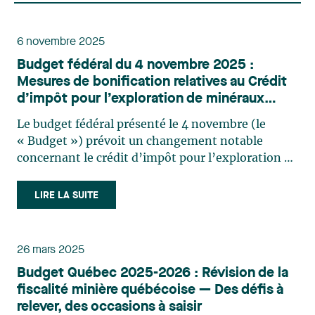
6 novembre 2025
Budget fédéral du 4 novembre 2025 :
Mesures de bonification relatives au Crédit
d’impôt pour l’exploration de minéraux
critiques et renouvellement du Crédit
Le budget fédéral présenté le 4 novembre (le
d’impôt à l’exploration minière
« Budget ») prévoit un changement notable
concernant le crédit d’impôt pour l’exploration de
minéraux critiques (CIEMC). À titre de rappel, le
CIEMC est égal à 30 % des « dépenses minières de
LIRE LA SUITE
minéral critique déterminées »1 effectuées au
Canada auxquelles (…)
26 mars 2025
Budget Québec 2025-2026 : Révision de la
fiscalité minière québécoise — Des défis à
relever, des occasions à saisir