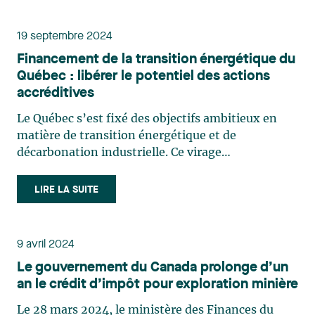
vigueur jusqu’au (…)
19 septembre 2024
Financement de la transition énergétique du
Québec : libérer le potentiel des actions
accréditives
Le Québec s’est fixé des objectifs ambitieux en
matière de transition énergétique et de
décarbonation industrielle. Ce virage
environnemental doit être pris dans un contexte
où notre consommation d’énergie pourrait croître
LIRE LA SUITE
rapidement sous l’effet cumulé de plusieurs
facteurs, tels que la (…)
9 avril 2024
Le gouvernement du Canada prolonge d’un
an le crédit d’impôt pour exploration minière
Le 28 mars 2024, le ministère des Finances du