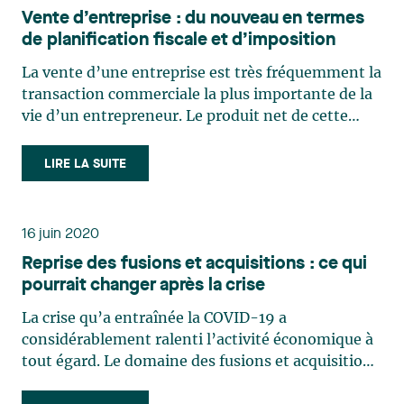
Vente d’entreprise : du nouveau en termes
de planification fiscale et d’imposition
La vente d’une entreprise est très fréquemment la
transaction commerciale la plus importante de la
vie d’un entrepreneur. Le produit net de cette
vente est souvent aussi l’unique fonds de retraite
de l’entrepreneur. Il est donc important de
LIRE LA SUITE
maximiser ce produit net en réduisant ou en
différant (…)
16 juin 2020
Reprise des fusions et acquisitions : ce qui
pourrait changer après la crise
La crise qu’a entraînée la COVID-19 a
considérablement ralenti l’activité économique à
tout égard. Le domaine des fusions et acquisitions
d’entreprises ne fait pas exception et le niveau