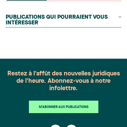
issues du lectorat, d'associations juridiques et de
contributeurs éditoriaux, suivies d'une évaluation
par un jury indépendant composé de praticiens
PUBLICATIONS QUI POURRAIENT VOUS
chevronnés en droit de la famille provenant de
INTÉRESSER
l'ensemble du Canada. Cette distinction
appartient à toute une équipe. Félicitations à
l'ensemble des membres du groupe en Droit de la
famille: Victoria Cohene, Isabelle Duval, Caroline
Harnois, Awatif Lakhdar, Elisabeth Pinard,
Kassandra Roberge, Adnana Zbona, Gabrielle
Dickins, Gabrielle Gallio et Aurélie Ouellet
Restez à l'affût des nouvelles juridiques
de l'heure. Abonnez-vous à notre
infolettre.
M'ABONNER AUX PUBLICATIONS