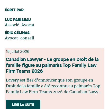
ÉCRIT PAR
LUC PARISEAU
Associé, Avocat
ÉRIC GÉLINAS
Avocat-conseil
15 juillet 2026
Canadian Lawyer - Le groupe en Droit de la
famille figure au palmarès Top Family Law
Firm Teams 2026
Lavery est fier d'annoncer que son groupe en
Droit de la famille a été reconnu au palmarès Top
Family Law Firm Teams 2026 de Canadian Lawyer.
Cette reconnaissance est le fruit d'un processus de
sélection rigoureux, fondé sur des nominations
LIRE LA SUITE