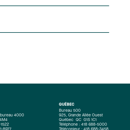
QUÉBEC
Bureau 500
e, bureau 4000
925, Grande Allée Ouest
 4M4
Québec
QC
G1S 1C1
-1522
Téléphone : 418 688-5000
71-8977
Télécopieur : 418 688-3458