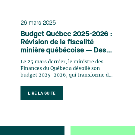
26 mars 2025
Budget Québec 2025-2026 :
Révision de la fiscalité
minière québécoise — Des
défis à relever, des
Le 25 mars dernier, le ministre des
occasions à saisir
Finances du Québec a dévoilé son
budget 2025-2026, qui transforme de
façon significative le paysage fiscal du
secteur minier au Québec. En effet, ce
LIRE LA SUITE
budget apporte des changements
majeurs au régime des actions
accréditives ainsi qu’au crédit d’impôt
relatif aux (…)