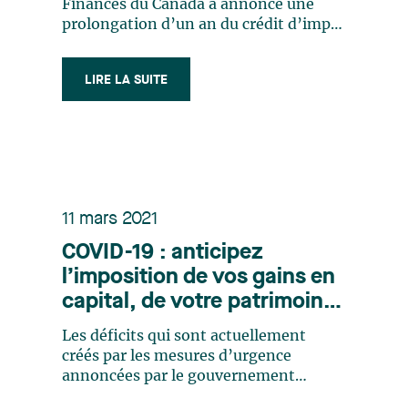
Finances du Canada a annoncé une
prolongation d’un an du crédit d’impôt
pour l’exploration minière (« CIEM »)
de 15 % accordé aux particuliers qui
LIRE LA SUITE
investissent dans des actions
accréditives. Cette prolongation a pour
effet de maintenir le CIEM en vigueur
jusqu’au (…)
11 mars 2021
COVID-19 : anticipez
l’imposition de vos gains en
capital, de votre patrimoine,
de vos donations et de vos
Les déficits qui sont actuellement
successions
créés par les mesures d’urgence
annoncées par le gouvernement
fédéral et le gouvernement provincial