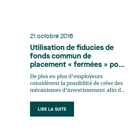
de maximiser ce produit net en
réduisant ou en différant (…)
21 octobre 2016
Utilisation de fiducies de
fonds commun de
placement « fermées » pour
les placements faits par des
De plus en plus d’employeurs
employés par l’intermédiaire
considèrent la possibilité de créer des
d’un REER
mécanismes d’investissement afin de
permettre à leurs employés de faire des
placements dans la société-employeur
LIRE LA SUITE
ou dans un portefeuille géré par
l’employeur qui satisferont aux
exigences de placement, notamment,
des régimes (…)