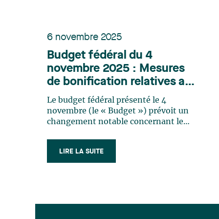
6 novembre 2025
Budget fédéral du 4
novembre 2025 : Mesures
de bonification relatives au
Crédit d’impôt pour
Le budget fédéral présenté le 4
l’exploration de minéraux
novembre (le « Budget ») prévoit un
critiques et renouvellement
changement notable concernant le
crédit d’impôt pour l’exploration de
du Crédit d’impôt à
minéraux critiques (CIEMC). À titre de
l’exploration minière
LIRE LA SUITE
rappel, le CIEMC est égal à 30 % des
« dépenses minières de minéral
critique déterminées »1 effectuées au
Canada auxquelles (…)