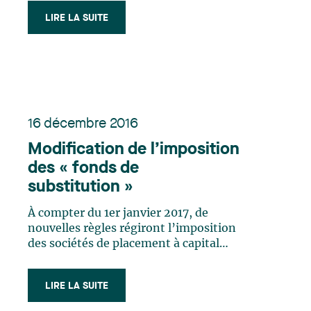
difficultés financières menacent leur
existence même devront se
LIRE LA SUITE
restructurer afin d’éviter la faillite soit
en se prévalant (…)
16 décembre 2016
Modification de l’imposition
des « fonds de
substitution »
À compter du 1er janvier 2017, de
nouvelles règles régiront l’imposition
des sociétés de placement à capital
variable qui sont structurées comme
des « fonds de substitution ». Les
LIRE LA SUITE
investisseurs qui échangent des
actions entre fonds ne pourront plus le