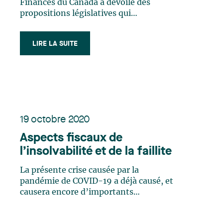
présents au Québec
Finances du Canada a dévoilé des
propositions législatives qui
apporteraient des modifications
significatives au domaine des actions
LIRE LA SUITE
accréditives et particulièrement à
l’exploration du lithium (les
«Propositions»). Bien que certaines de
ces modifications avaient déjà (…)
19 octobre 2020
Aspects fiscaux de
l’insolvabilité et de la faillite
La présente crise causée par la
pandémie de COVID-19 a déjà causé, et
causera encore d’importants
problèmes de liquidités pour certaines
entreprises. Les entreprises dont les