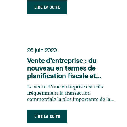
celui-ci est la mise en place d’un
LIRE LA SUITE
nouveau congé fiscal en lien avec la
réalisation de grands projets
d’investissement. Malgré qu’à
première vue cette mesure ne (…)
26 juin 2020
Vente d’entreprise : du
nouveau en termes de
planification fiscale et
d’imposition
La vente d’une entreprise est très
fréquemment la transaction
commerciale la plus importante de la
vie d’un entrepreneur. Le produit net
de cette vente est souvent aussi
LIRE LA SUITE
l’unique fonds de retraite de
l’entrepreneur. Il est donc important