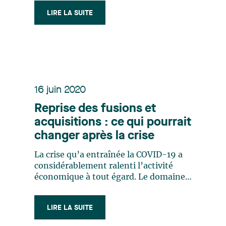
depuis le mois de mars 2020 remettent
LIRE LA SUITE
en perspective l’importance des
déficits antérieurs à la crise. Cette
conjoncture générera inévitablement
une augmentation du (…)
16 juin 2020
Reprise des fusions et
acquisitions : ce qui pourrait
changer après la crise
La crise qu’a entraînée la COVID-19 a
considérablement ralenti l’activité
économique à tout égard. Le domaine
des fusions et acquisitions
d’entreprises ne fait pas exception et
LIRE LA SUITE
le niveau d’activité qui était élevé
avant la crise a chuté de façon