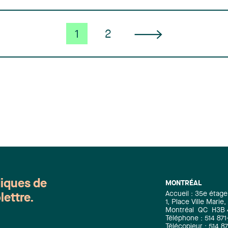
1
2
diques de
MONTRÉAL
Accueil : 35e étage
lettre.
1, Place Ville Mari
Montréal
QC
H3B
Téléphone : 514 871
Télécopieur : 514 8