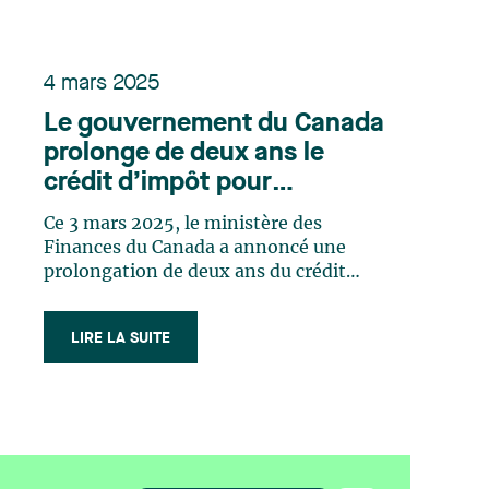
4 mars 2025
Le gouvernement du Canada
prolonge de deux ans le
crédit d’impôt pour
exploration minière
Ce 3 mars 2025, le ministère des
Finances du Canada a annoncé une
prolongation de deux ans du crédit
d’impôt pour l’exploration minière
(« CIEM ») de 15 % accordé aux
LIRE LA SUITE
particuliers qui investissent dans des
actions accréditives. Cette
prolongation a pour effet de maintenir
le CIEM en vigueur jusqu’au (…)