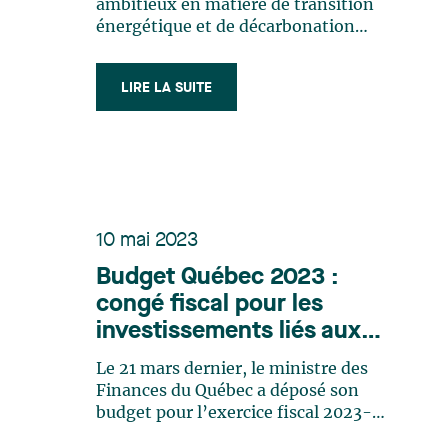
ambitieux en matière de transition
énergétique et de décarbonation
industrielle. Ce virage
environnemental doit être pris dans un
LIRE LA SUITE
contexte où notre consommation
d’énergie pourrait croître rapidement
sous l’effet cumulé de plusieurs
facteurs, tels que la (…)
10 mai 2023
Budget Québec 2023 :
congé fiscal pour les
investissements liés aux
minéraux critiques et
Le 21 mars dernier, le ministre des
stratégiques
Finances du Québec a déposé son
budget pour l’exercice fiscal 2023-
2024. L’une des mesures phares de