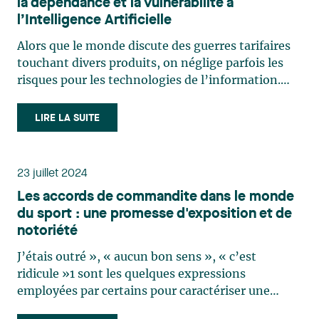
la dépendance et la vulnérabilité à
l’Intelligence Artificielle
Alors que le monde discute des guerres tarifaires
touchant divers produits, on néglige parfois les
risques pour les technologies de l’information.
Pourtant, plusieurs entreprises s’appuient sur
l’intelligence artificielle pour la prestation de
LIRE LA SUITE
leurs services. Plus particulièrement, l’usage
des (…)
23 juillet 2024
Les accords de commandite dans le monde
du sport : une promesse d'exposition et de
notoriété
J’étais outré », « aucun bon sens », « c’est
ridicule »1 sont les quelques expressions
employées par certains pour caractériser une
clause controversée du contrat de Neymar avec le