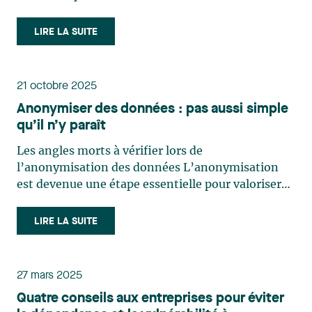
technologies ultra-sensibles et pourtant… Il
existe une panoplie de circonstances, même
LIRE LA SUITE
inattendues, pour lesquelles il est important de
savoir que des mesures de contrôle à (…)
21 octobre 2025
Anonymiser des données : pas aussi simple
qu’il n’y paraît
Les angles morts à vérifier lors de
l’anonymisation des données L’anonymisation
est devenue une étape essentielle pour valoriser
des jeux de données à des fins d’innovation,
notamment en intelligence artificielle. À défaut
LIRE LA SUITE
d’un processus d’anonymisation mené selon les
règles de l’art, les (…)
27 mars 2025
Quatre conseils aux entreprises pour éviter