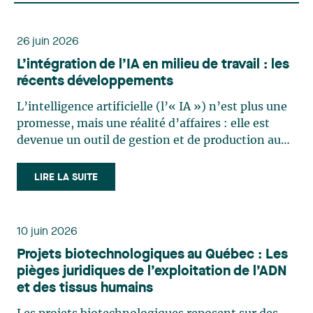
26 juin 2026
L’intégration de l’IA en milieu de travail : les
récents développements
L’intelligence artificielle (l’« IA ») n’est plus une
promesse, mais une réalité d’affaires : elle est
devenue un outil de gestion et de production au
quotidien. Des solutions d’IA générative et
d’analytique se sont imposées dans les
LIRE LA SUITE
entreprises pour rédiger, trier, décider, surveiller,
évaluer…, et (…)
10 juin 2026
Projets biotechnologiques au Québec : Les
pièges juridiques de l’exploitation de l’ADN
et des tissus humains