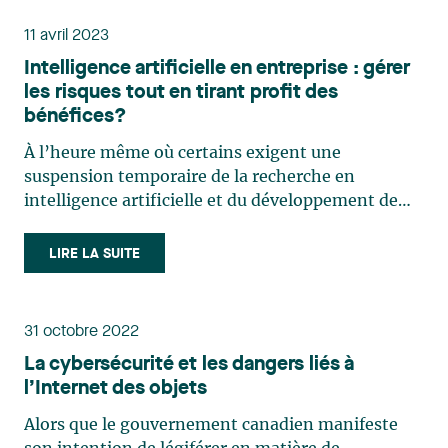
entreprise et (…)
11 avril 2023
Intelligence artificielle en entreprise : gérer
les risques tout en tirant profit des
bénéfices?
À l’heure même où certains exigent une
suspension temporaire de la recherche en
intelligence artificielle et du développement de
systèmes avancés et que d’autres souhaitent
remettre le génie dans la bouteille, on peut se
LIRE LA SUITE
demander quel sera l’effet des technologies
conversationnelles (ChatGPT, Bard (…)
31 octobre 2022
La cybersécurité et les dangers liés à
l’Internet des objets
Alors que le gouvernement canadien manifeste