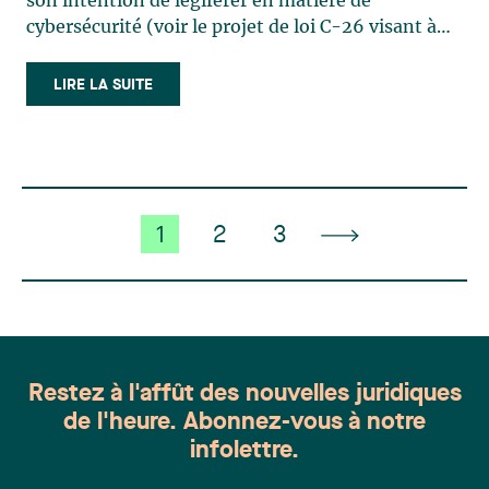
son intention de légiférer en matière de
cybersécurité (voir le projet de loi C-26 visant à
mettre en place une Loi sur la protection des
cybersystèmes essentiels), plusieurs entreprises
LIRE LA SUITE
ont déjà entrepris des démarches sérieuses pour
sécuriser leurs (…)
1
2
3
Restez à l'affût des nouvelles juridiques
de l'heure. Abonnez-vous à notre
infolettre.