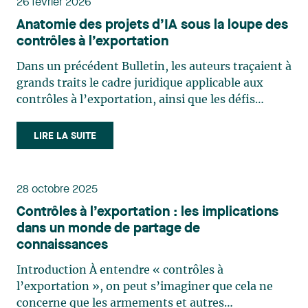
26 février 2026
Anatomie des projets d’IA sous la loupe des
contrôles à l’exportation
Dans un précédent Bulletin, les auteurs traçaient à
grands traits le cadre juridique applicable aux
contrôles à l’exportation, ainsi que les défis
entourant les grands modèles de langage en
intelligence artificielle à l’ère du partage des
LIRE LA SUITE
connaissances. Compte tenu de certaines
actualités juridiques (…)
28 octobre 2025
Contrôles à l’exportation : les implications
dans un monde de partage de
connaissances
Introduction À entendre « contrôles à
l’exportation », on peut s’imaginer que cela ne
concerne que les armements et autres