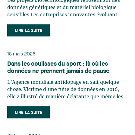
Les projets biotechnologiques reposent sur des
données génétiques et du matériel biologique
sensibles Les entreprises innovantes évoluant
dans les secteurs des sciences de la vie, de la
recherche et des biotechnologies manipulent
LIRE LA SUITE
aujourd’hui des actifs parmi les plus sensibles sur
le plan juridique (…)
18 mars 2026
Dans les coulisses du sport : là où les
données ne prennent jamais de pause
L’Agence mondiale antidopage en sait quelque
chose. Victime d’une fuite de données en 2016,
elle a illustré de manière éclatante que même les
institutions sportives les plus en vue ne sont pas à
l’abri des cyber incidents. Ce constat est
LIRE LA SUITE
désormais repris noir sur blanc par les autorités :
dans un (…)