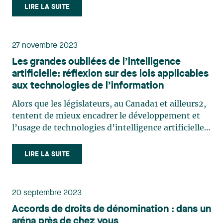
club de soccer Al Hilal, basé en Arabie Saoudite.
LIRE LA SUITE
Signée en août 2023, cette clause prévoirait une
rémunération (…)
27 novembre 2023
Les grandes oubliées de l’intelligence
artificielle: réflexion sur des lois applicables
aux technologies de l’information
Alors que les législateurs, au Canada1 et ailleurs2,
tentent de mieux encadrer le développement et
l’usage de technologies d’intelligence artificielle,
il est important de se rappeler que ces
technologies se qualifient aussi dans la famille
LIRE LA SUITE
plus large des technologies de l’information.
Depuis 2001, (…)
20 septembre 2023
Accords de droits de dénomination : dans un
aréna près de chez vous