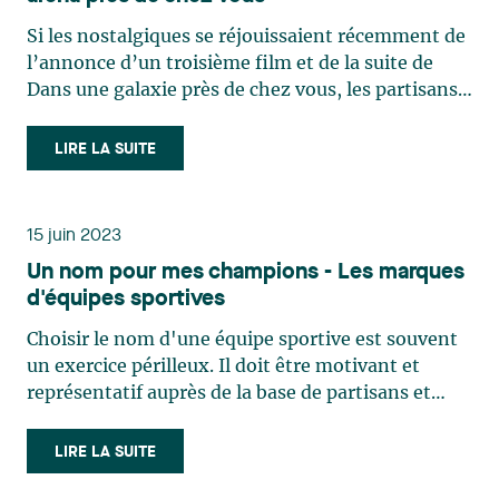
Si les nostalgiques se réjouissaient récemment de
l’annonce d’un troisième film et de la suite de
Dans une galaxie près de chez vous, les partisans
de sports pourraient être peinés de voir leur aréna
près de chez eux être rebaptisé. Dans la première
LIRE LA SUITE
capsule de notre série d’articles portant sur le (…)
15 juin 2023
Un nom pour mes champions - Les marques
d'équipes sportives
Choisir le nom d'une équipe sportive est souvent
un exercice périlleux. Il doit être motivant et
représentatif auprès de la base de partisans et
pour les membres de l'équipe. Il doit aussi parfois
être représentatif de certains commanditaires
LIRE LA SUITE
importants. Mais lorsque l'équipe est une