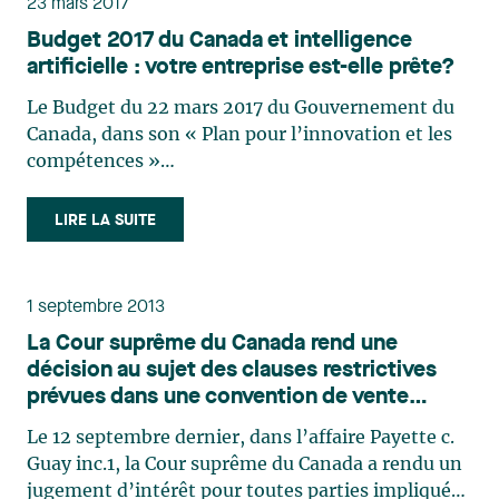
23 mars 2017
Budget 2017 du Canada et intelligence
artificielle : votre entreprise est-elle prête?
Le Budget du 22 mars 2017 du Gouvernement du
Canada, dans son « Plan pour l’innovation et les
compétences »
(http://www.budget.gc.ca/2017/docs/plan/budget-
2017-fr.pdf) mentionne que le leadership
LIRE LA SUITE
démontré par le milieu universitaire et celui de la
recherche au Canada dans le domaine de (…)
1 septembre 2013
La Cour suprême du Canada rend une
décision au sujet des clauses restrictives
prévues dans une convention de vente
d’actifs
Le 12 septembre dernier, dans l’affaire Payette c.
Guay inc.1, la Cour suprême du Canada a rendu un
jugement d’intérêt pour toutes parties impliquées