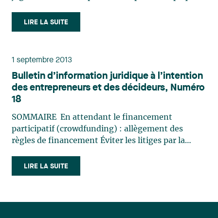
dans une transaction d’achat ou de vente d’actifs.
En effet, la Cour apporte un éclairage important
LIRE LA SUITE
sur l’interprétation (…)
1 septembre 2013
Bulletin d’information juridique à l’intention
des entrepreneurs et des décideurs, Numéro
18
SOMMAIRE En attendant le financement
participatif (crowdfunding) : allègement des
règles de financement Éviter les litiges par la
convention entre actionnaires Dixième
anniversaire de la Loi 72 : protection et
LIRE LA SUITE
réhabilitation des terrainsEN ATTENDANT LE
FINANCEMENT PARTICIPATIF (…)