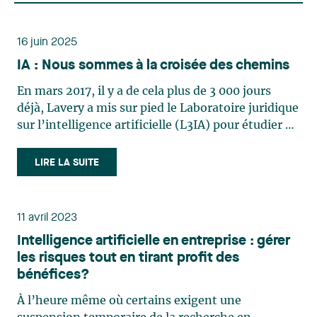
16 juin 2025
IA : Nous sommes à la croisée des chemins
En mars 2017, il y a de cela plus de 3 000 jours
déjà, Lavery a mis sur pied le Laboratoire juridique
sur l’intelligence artificielle (L3IA) pour étudier et,
surtout, anticiper les développements dans le
domaine de l’intelligence artificielle (« IA »). Le
LIRE LA SUITE
but du Laboratoire L3IA, très novateur à (…)
11 avril 2023
Intelligence artificielle en entreprise : gérer
les risques tout en tirant profit des
bénéfices?
À l’heure même où certains exigent une