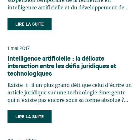
suspension temporaire de la recherche en
intelligence artificielle et du développement de
systèmes avancés et que d’autres souhaitent
remettre le génie dans la bouteille, on peut se
LIRE LA SUITE
demander quel sera l’effet des technologies
conversationnelles (ChatGPT, Bard (…)
1 mai 2017
Intelligence artificielle : la délicate
interaction entre les défis juridiques et
technologiques
Existe-t-il un plus grand défi que celui d’écrire un
article juridique sur une technologie émergente
qui n’existe pas encore sous sa forme absolue ?
L’intelligence artificielle, par l’intermédiaire d’un
large éventail de branches et d’applications, aura
LIRE LA SUITE
des incidences sur divers domaines de la (…)