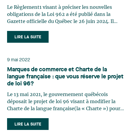
publicité et l’affichage public
Le Règlement1 visant à préciser les nouvelles
obligations de la Loi 962 a été publié dans la
Gazette officielle du Québec le 26 juin 2024. Il
modifie le Règlement sur la langue du commerce
et des affaires3 actuel. Ces modifications étaient
LIRE LA SUITE
attendues en raison des incertitudes causées par
l’adoption (…)
9 mai 2022
Marques de commerce et Charte de la
langue française : que vous réserve le projet
de loi 96?
Le 13 mai 2021, le gouvernement québécois
déposait le projet de loi 96 visant à modifier la
Charte de la langue française(la « Charte ») pour
renforcer les dispositions relatives à l’usage du
français, notamment en ce qui a trait à la langue
LIRE LA SUITE
du commerce et des affaires. Ce projet de loi a