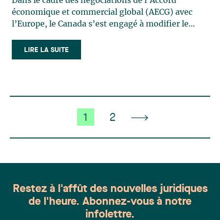
Dans le cadre des négociations de l’Accord
économique et commercial global (AECG) avec
l’Europe, le Canada s’est engagé à modifier le
régime de protection pour les indications
géographiques (« IG »). Dans ce contexte, le
LIRE LA SUITE
Canada a également accepté de reconnaître et de
protéger 179 nouvelles IG. Ces (…)
1
2
Restez à l'affût des nouvelles juridiques
de l'heure. Abonnez-vous à notre
infolettre.