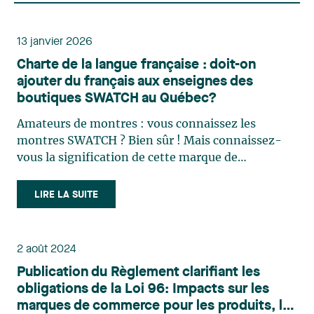
13 janvier 2026
Charte de la langue française : doit-on
ajouter du français aux enseignes des
boutiques SWATCH au Québec?
Amateurs de montres : vous connaissez les
montres SWATCH ? Bien sûr ! Mais connaissez-
vous la signification de cette marque de
commerce ? S’agit-il : a) d’un terme inventé b)
d’un terme de la langue anglaise c) d’un terme
LIRE LA SUITE
composé, en partie, de la langue anglaise c’est-à-
dire de la lettre « S », (…)
2 août 2024
Publication du Règlement clarifiant les
obligations de la Loi 96: Impacts sur les
marques de commerce pour les produits, la