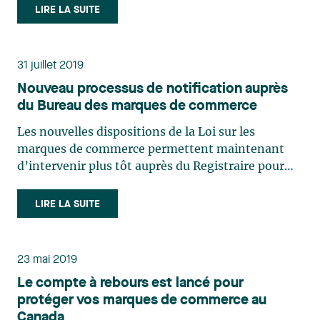
gouvernement, de nouveaux incitatifs fiscaux à
LIRE LA SUITE
l’innovation et à la commercialisation de
propriété intellectuelle québécoise (…)
31 juillet 2019
Nouveau processus de notification auprès
du Bureau des marques de commerce
Les nouvelles dispositions de la Loi sur les
marques de commerce permettent maintenant
d’intervenir plus tôt auprès du Registraire pour
tenter d’empêcher l’enregistrement de marques
qui créent de la confusion avec des marques qui
LIRE LA SUITE
sont déjà enregistrées ou qui font l’objet d’une
demande (…)
23 mai 2019
Le compte à rebours est lancé pour
protéger vos marques de commerce au
Canada