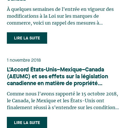
À quelques semaines de l’entrée en vigueur des
modifications à la Loi sur les marques de
commerce, voici un rappel des mesures à
envisager avant le 17 juin 2019 pour protéger vos
droits et économiser sur les frais. Mesures
LIRE LA SUITE
Avantages Renouvelez vos enregistrements et
classez vos (…)
1 novembre 2018
L’Accord États-Unis–Mexique–Canada
(AEUMC) et ses effets sur la législation
canadienne en matière de propriété
intellectuelle
Comme nous l’avons rapporté le 15 octobre 2018,
le Canada, le Mexique et les États-Unis ont
finalement réussi à s’entendre sur les conditions
de l’Accord États-Unis–Mexique–Canada
(AEUMC) le 30 septembre 2018. L’AEUMC vise à
LIRE LA SUITE