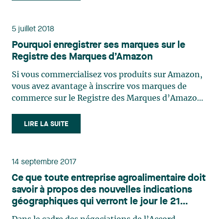
remplacer l’Accord de libre-échange nord-
américain (ALENA), qui a été en (…)
5 juillet 2018
Pourquoi enregistrer ses marques sur le
Registre des Marques d’Amazon
Si vous commercialisez vos produits sur Amazon,
vous avez avantage à inscrire vos marques de
commerce sur le Registre des Marques d’Amazon.
Le Registre d’Amazon est un programme gratuit
qui permet de surveiller les marques sur le site
LIRE LA SUITE
Amazon. Ce programme comprend des outils de
recherche conçus (…)
14 septembre 2017
Ce que toute entreprise agroalimentaire doit
savoir à propos des nouvelles indications
géographiques qui verront le jour le 21
septembre prochain