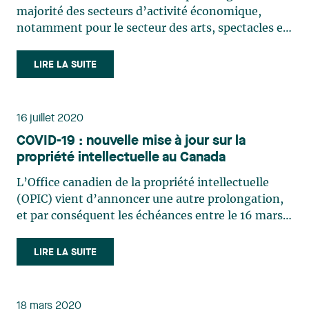
majorité des secteurs d’activité économique,
notamment pour le secteur des arts, spectacles et
loisirs. Toutefois, l’industrie des jeux vidéo affiche
une croissance fulgurante. À titre d’exemple, les
LIRE LA SUITE
studios Nintendo et PlayStation ont chacun battu
des (…)
16 juillet 2020
COVID-19 : nouvelle mise à jour sur la
propriété intellectuelle au Canada
L’Office canadien de la propriété intellectuelle
(OPIC) vient d’annoncer une autre prolongation,
et par conséquent les échéances entre le 16 mars
et le 7 août 2020 sont prolongées jusqu’au 10
août 2020. L’OPIC poursuit par ailleurs ses
LIRE LA SUITE
activités et notre équipe de propriété
intellectuelle est (…)
18 mars 2020