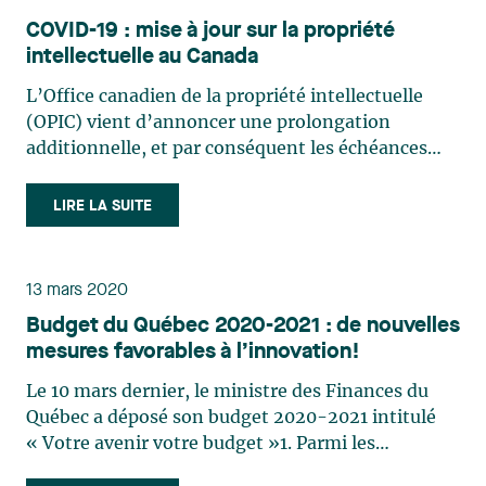
COVID-19 : mise à jour sur la propriété
intellectuelle au Canada
L’Office canadien de la propriété intellectuelle
(OPIC) vient d’annoncer une prolongation
additionnelle, et par conséquent les échéances
entre le 16 et le 30 avril 2020 sont prolongées
jusqu’au 1er mai 2020. L’OPIC poursuit par ailleurs
LIRE LA SUITE
ses activités et notre équipe de propriété
intellectuelle est (…)
13 mars 2020
Budget du Québec 2020-2021 : de nouvelles
mesures favorables à l’innovation!
Le 10 mars dernier, le ministre des Finances du
Québec a déposé son budget 2020-2021 intitulé
« Votre avenir votre budget »1. Parmi les
nouvelles mesures mises en place par le