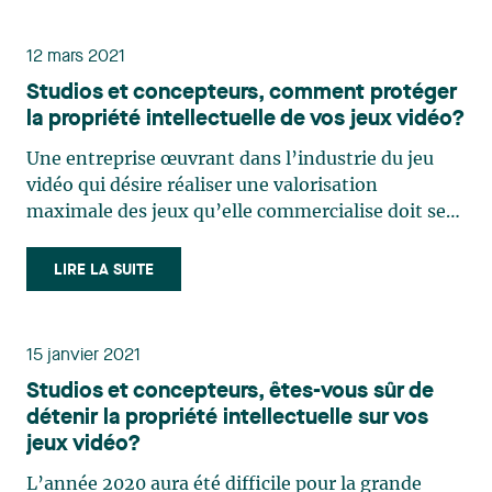
fait (…)
12 mars 2021
Studios et concepteurs, comment protéger
la propriété intellectuelle de vos jeux vidéo?
Une entreprise œuvrant dans l’industrie du jeu
vidéo qui désire réaliser une valorisation
maximale des jeux qu’elle commercialise doit se
poser les questions suivantes quant à la
protection de ses actifs de propriété intellectuelle
LIRE LA SUITE
(« PI ») : Est-ce que l’entreprise détient tous les
droits de PI (…)
15 janvier 2021
Studios et concepteurs, êtes-vous sûr de
détenir la propriété intellectuelle sur vos
jeux vidéo?
L’année 2020 aura été difficile pour la grande