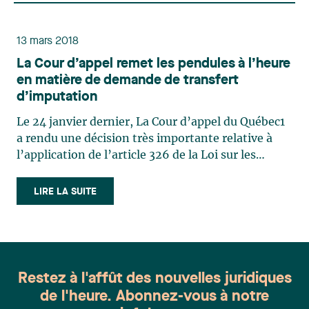
13 mars 2018
La Cour d’appel remet les pendules à l’heure
en matière de demande de transfert
d’imputation
Le 24 janvier dernier, La Cour d’appel du Québec1
a rendu une décision très importante relative à
l’application de l’article 326 de la Loi sur les
accidents du travail et les maladies
professionnelles2 (« L.a.t.m.p. »), remettant du
LIRE LA SUITE
même coup les pendules à l’heure quant à la réelle
portée de cette (…)
Restez à l'affût des nouvelles juridiques
de l'heure. Abonnez-vous à notre