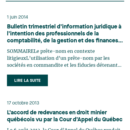
1 juin 2014
Bulletin trimestriel d’information juridique à
l’intention des professionnels de la
comptabilité, de la gestion et des finances,
Numéro 24
SOMMAIRELe prête-nom en contexte
litigieuxL’utilisation d’un prête-nom par les
sociétés en commandite et les fiducies détenant
des immeublesL’inscription volontaire d’un
prête-nom aux fins de la TPS et de la TVQLa
LIRE LA SUITE
détention d’immeubles par un prête-nom : les
enjeux en matière de taxes à la (…)
17 octobre 2013
L’accord de redevances en droit minier
québécois vu par la Cour d’Appel du Québec