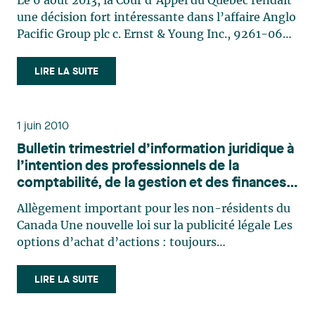
Le 6 août 2013, la Cour d’Appel du Québec rendait
une décision fort intéressante dans l’affaire Anglo
Pacific Group plc c. Ernst & Young Inc., 9261-0690
Québec Inc., Northern Star Mining Corp. et Jake
Resources Inc. Cette décision s’avère intéressante
LIRE LA SUITE
sur plusieurs points, notamment en ce que (…)
1 juin 2010
Bulletin trimestriel d’information juridique à
l’intention des professionnels de la
comptabilité, de la gestion et des finances,
Numéro 8
Allègement important pour les non-résidents du
Canada Une nouvelle loi sur la publicité légale Les
options d’achat d’actions : toujours
avantageuses, mais attention ! Adoption des IFRS
et des changements récents aux PCGR :
LIRE LA SUITE
répercussions sur les conventions de crédit