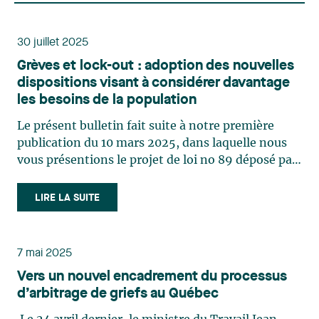
30 juillet 2025
Grèves et lock-out : adoption des nouvelles
dispositions visant à considérer davantage
les besoins de la population
Le présent bulletin fait suite à notre première
publication du 10 mars 2025, dans laquelle nous
vous présentions le projet de loi no 89 déposé par
le gouvernement. Depuis, ce projet de loi a été
sanctionné le 30 mai 2025 avec quelques
LIRE LA SUITE
amendements et précisions. Rappelons que ce
projet de loi (…)
7 mai 2025
Vers un nouvel encadrement du processus
d’arbitrage de griefs au Québec