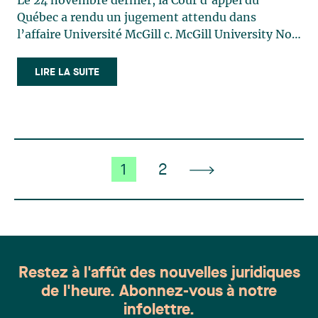
Le 24 novembre dernier, la Cour d’appel du
Québec a rendu un jugement attendu dans
l’affaire Université McGill c. McGill University Non
Academic Certified Association (MUNACA)1
(affaire « McGill »). Par ce jugement, la Cour
LIRE LA SUITE
dissipe l’ambiguïté jurisprudentielle qui existait
depuis quelques années au (…)
1
2
Restez à l'affût des nouvelles juridiques
de l'heure. Abonnez-vous à notre
infolettre.