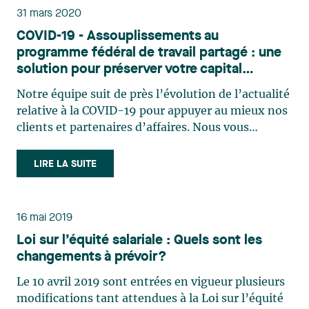
31 mars 2020
COVID-19 - Assouplissements au
programme fédéral de travail partagé : une
solution pour préserver votre capital
humain?
Notre équipe suit de près l’évolution de l’actualité
relative à la COVID-19 pour appuyer au mieux nos
clients et partenaires d’affaires. Nous vous
invitons à consulter sur notre site internet la page
qui centralise tous les outils et l'information qui
LIRE LA SUITE
sont produits par nos professionnels. On peut (…)
16 mai 2019
Loi sur l’équité salariale : Quels sont les
changements à prévoir?
Le 10 avril 2019 sont entrées en vigueur plusieurs
modifications tant attendues à la Loi sur l’équité