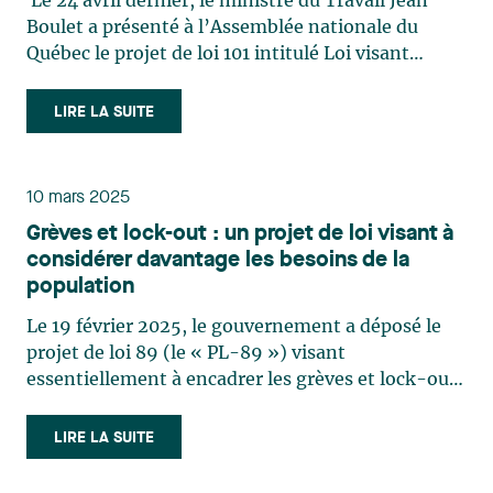
Le 24 avril dernier, le ministre du Travail Jean
Boulet a présenté à l’Assemblée nationale du
Québec le projet de loi 101 intitulé Loi visant
l’amélioration de certaines lois du travail. Ce
nouveau projet de loi, qui se veut une loi omnibus,
LIRE LA SUITE
propose une vingtaine de mesures qui ont pour
effet de (…)
10 mars 2025
Grèves et lock-out : un projet de loi visant à
considérer davantage les besoins de la
population
Le 19 février 2025, le gouvernement a déposé le
projet de loi 89 (le « PL-89 ») visant
essentiellement à encadrer les grèves et lock-out
afin de limiter les répercussions sur la population.
Ce dernier envisage d’importantes modifications
LIRE LA SUITE
au Code du travail[1] (le « C.t. »). Il confère
notamment un (…)