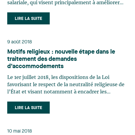
salariale, qui visent principalement à améliorer
l’évaluation du maintien de l’équité salariale. Ces
modifications font suite à l'arrêt rendu par la Cour
LIRE LA SUITE
suprême du Canada (« CSC ») l’an dernier1. (…)
9 août 2018
Motifs religieux : nouvelle étape dans le
traitement des demandes
d’accommodements
Le 1er juillet 2018, les dispositions de la Loi
favorisant le respect de la neutralité religieuse de
l’État et visant notamment à encadrer les
demandes d’accommodements pour un motif
religieux dans certains organismes, RLRQ, c. R-
LIRE LA SUITE
26.2.01 (« la Loi »), sont entrées en vigueur. Cette
Loi s’applique (…)
10 mai 2018