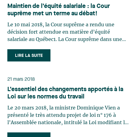
Maintien de l’équité salariale : la Cour
suprême met un terme au débat!
Le 10 mai 2018, la Cour suprême a rendu une
décision fort attendue en matière d’équité
salariale au Québec1. La Cour suprême dans une
décision partagée a rejeté l’appel formé par la
Procureure générale du Québec et maintient la
LIRE LA SUITE
décision rendue par la Cour d’appel et la Cour
supérieure. Trois juges (…)
21 mars 2018
L’essentiel des changements apportés à la
Loi sur les normes du travail
Le 20 mars 2018, la ministre Dominique Vien a
présenté le très attendu projet de loi n° 176 à
l’Assemblée nationale, intitulé la Loi modifiant la
Loi sur les normes du travail et d’autres