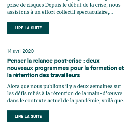
prise de risques Depuis le début de la crise, nous
assistons à un effort collectif spectaculaire,
empreint de solidarité et d’une volonté d’assurer
la santé et la sécurité collectives. La pandémie
LIRE LA SUITE
Covid-19 a amené plusieurs défis pour les
différents (…)
14 avril 2020
Penser la relance post-crise : deux
nouveaux programmes pour la formation et
la rétention des travailleurs
Alors que nous publions il y a deux semaines sur
les défis reliés à la rétention de la main-d’œuvre
dans le contexte actuel de la pandémie, voilà que
deux nouveaux programmes sont annoncés par le
gouvernement provincial. Le premier se veut une
LIRE LA SUITE
réponse aux effets de la prestation canadienne
d’urgence (…)