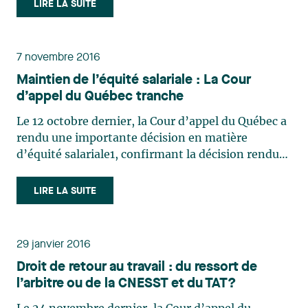
dispositions législatives afin principalement de
LIRE LA SUITE
faciliter la conciliation «famille-travail», un
sujet (…)
7 novembre 2016
Maintien de l’équité salariale : La Cour
d’appel du Québec tranche
Le 12 octobre dernier, la Cour d’appel du Québec a
rendu une importante décision en matière
d’équité salariale1, confirmant la décision rendue
par l’honorable Édouard Martin de la Cour
supérieure le 22 janvier 2014 et invalidant les
LIRE LA SUITE
articles 76.3 et 76.5 de la Loi sur l’équité salariale2
(ci-après (…)
29 janvier 2016
Droit de retour au travail : du ressort de
l’arbitre ou de la CNESST et du TAT?