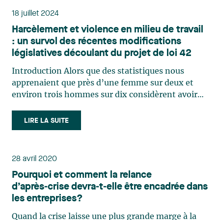
18 juillet 2024
Harcèlement et violence en milieu de travail
: un survol des récentes modifications
législatives découlant du projet de loi 42
Introduction Alors que des statistiques nous
apprenaient que près d’une femme sur deux et
environ trois hommes sur dix considèrent avoir
déjà été victimes de harcèlement ou d’agression
sexuelle en milieu de travail1, le ministre du
LIRE LA SUITE
Travail a exprimé, depuis 2020, sa volonté de
contribuer à la (…)
28 avril 2020
Pourquoi et comment la relance
d’après‑crise devra‑t‑elle être encadrée dans
les entreprises?
Quand la crise laisse une plus grande marge à la