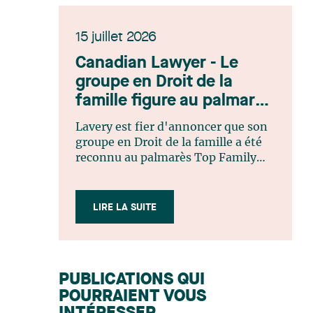
15 juillet 2026
Canadian Lawyer - Le
groupe en Droit de la
famille figure au palmarès
Top Family Law Firm
Lavery est fier d'annoncer que son
Teams 2026
groupe en Droit de la famille a été
reconnu au palmarès Top Family
Law Firm Teams 2026 de Canadian
Lawyer. Cette reconnaissance est le
fruit d'un processus de sélection
LIRE LA SUITE
rigoureux, fondé sur des
nominations issues du lectorat,
d'associations juridiques et de
contributeurs éditoriaux, suivies
PUBLICATIONS QUI
d'une évaluation par un jury
POURRAIENT VOUS
indépendant composé de praticiens
chevronnés en droit de la famille