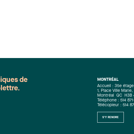
diques de
MONTRÉAL
Accueil : 35e étage
lettre.
1, Place Ville Mari
Montréal
QC
H3B
Téléphone : 514 871
Télécopieur : 514 8
S'Y RENDRE