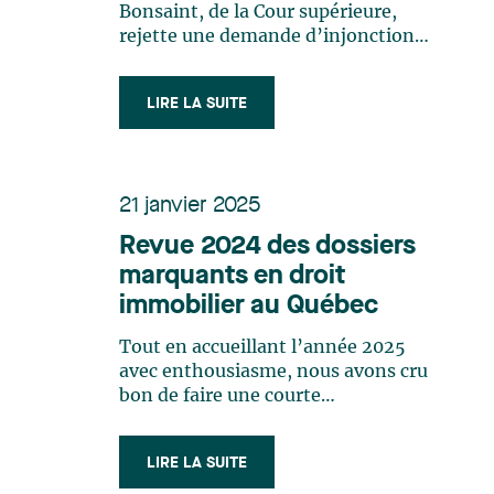
LIRE LA SUITE
21 janvier 2025
Revue 2024 des dossiers
marquants en droit
immobilier au Québec
Tout en accueillant l’année 2025
avec enthousiasme, nous avons cru
bon de faire une courte
rétrospective de l’année 2024 en
matière de droit immobilier au
LIRE LA SUITE
Québec. Jetons un coup d’œil sur
cette dernière année et quelques