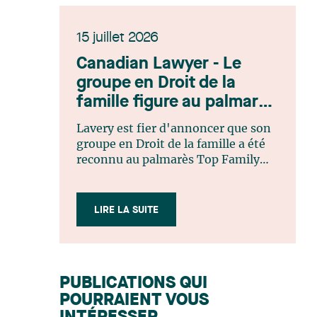
15 juillet 2026
Canadian Lawyer - Le
groupe en Droit de la
famille figure au palmarès
Top Family Law Firm
Lavery est fier d'annoncer que son
Teams 2026
groupe en Droit de la famille a été
reconnu au palmarès Top Family
Law Firm Teams 2026 de Canadian
Lawyer. Cette reconnaissance est le
fruit d'un processus de sélection
LIRE LA SUITE
rigoureux, fondé sur des
nominations issues du lectorat,
d'associations juridiques et de
contributeurs éditoriaux, suivies
PUBLICATIONS QUI
d'une évaluation par un jury
POURRAIENT VOUS
indépendant composé de praticiens
chevronnés en droit de la famille