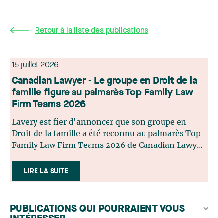
Retour à la liste des publications
15 juillet 2026
Canadian Lawyer - Le groupe en Droit de la
famille figure au palmarès Top Family Law
Firm Teams 2026
Lavery est fier d'annoncer que son groupe en
Droit de la famille a été reconnu au palmarès Top
Family Law Firm Teams 2026 de Canadian Lawyer.
Cette reconnaissance est le fruit d'un processus de
sélection rigoureux, fondé sur des nominations
LIRE LA SUITE
issues du lectorat, d'associations juridiques et de
contributeurs éditoriaux, suivies d'une évaluation
par un jury indépendant composé de praticiens
PUBLICATIONS QUI POURRAIENT VOUS
chevronnés en droit de la famille provenant de