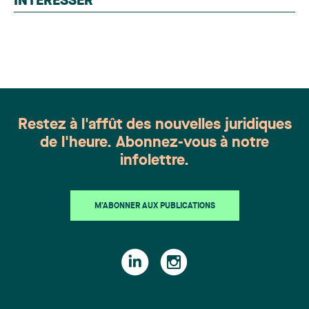
INTÉRESSER
l'ensemble du Canada. Cette distinction
appartient à toute une équipe. Félicitations à
l'ensemble des membres du groupe en Droit de la
famille: Victoria Cohene, Isabelle Duval, Caroline
Harnois, Awatif Lakhdar, Elisabeth Pinard,
Kassandra Roberge, Adnana Zbona, Gabrielle
Dickins, Gabrielle Gallio et Aurélie Ouellet
Restez à l'affût des nouvelles juridiques
de l'heure. Abonnez-vous à notre
infolettre.
M'ABONNER AUX PUBLICATIONS