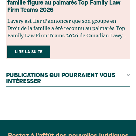
famille figure au palmarès Top Family Law
Firm Teams 2026
Lavery est fier d'annoncer que son groupe en
Droit de la famille a été reconnu au palmarès Top
Family Law Firm Teams 2026 de Canadian Lawyer.
Cette reconnaissance est le fruit d'un processus de
sélection rigoureux, fondé sur des nominations
LIRE LA SUITE
issues du lectorat, d'associations juridiques et de
contributeurs éditoriaux, suivies d'une évaluation
par un jury indépendant composé de praticiens
PUBLICATIONS QUI POURRAIENT VOUS
chevronnés en droit de la famille provenant de
INTÉRESSER
l'ensemble du Canada. Cette distinction
appartient à toute une équipe. Félicitations à
l'ensemble des membres du groupe en Droit de la
famille: Victoria Cohene, Isabelle Duval, Caroline
Harnois, Awatif Lakhdar, Elisabeth Pinard,
Kassandra Roberge, Adnana Zbona, Gabrielle
Dickins, Gabrielle Gallio et Aurélie Ouellet