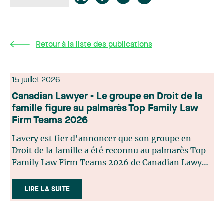
Retour à la liste des publications
15 juillet 2026
Canadian Lawyer - Le groupe en Droit de la
famille figure au palmarès Top Family Law
Firm Teams 2026
Lavery est fier d'annoncer que son groupe en
Droit de la famille a été reconnu au palmarès Top
Family Law Firm Teams 2026 de Canadian Lawyer.
Cette reconnaissance est le fruit d'un processus de
sélection rigoureux, fondé sur des nominations
LIRE LA SUITE
issues du lectorat, d'associations juridiques et de
contributeurs éditoriaux, suivies d'une évaluation
par un jury indépendant composé de praticiens