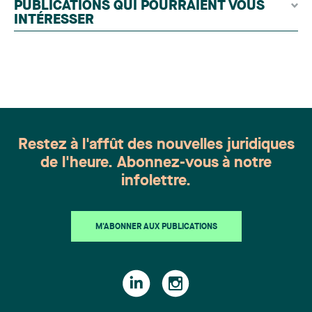
PUBLICATIONS QUI POURRAIENT VOUS
chevronnés en droit de la famille provenant de
INTÉRESSER
l'ensemble du Canada. Cette distinction
appartient à toute une équipe. Félicitations à
l'ensemble des membres du groupe en Droit de la
famille: Victoria Cohene, Isabelle Duval, Caroline
Harnois, Awatif Lakhdar, Elisabeth Pinard,
Kassandra Roberge, Adnana Zbona, Gabrielle
Dickins, Gabrielle Gallio et Aurélie Ouellet
Restez à l'affût des nouvelles juridiques
de l'heure. Abonnez-vous à notre
infolettre.
M'ABONNER AUX PUBLICATIONS