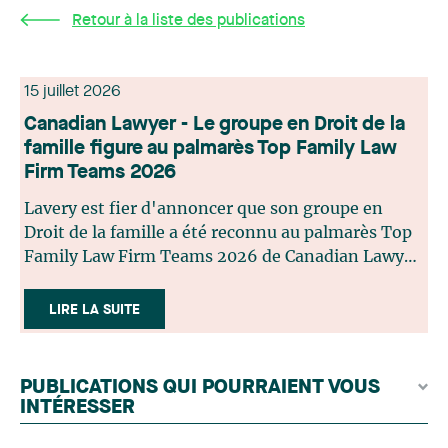
Retour à la liste des publications
15 juillet 2026
Canadian Lawyer - Le groupe en Droit de la
famille figure au palmarès Top Family Law
Firm Teams 2026
Lavery est fier d'annoncer que son groupe en
Droit de la famille a été reconnu au palmarès Top
Family Law Firm Teams 2026 de Canadian Lawyer.
Cette reconnaissance est le fruit d'un processus de
sélection rigoureux, fondé sur des nominations
LIRE LA SUITE
issues du lectorat, d'associations juridiques et de
contributeurs éditoriaux, suivies d'une évaluation
par un jury indépendant composé de praticiens
PUBLICATIONS QUI POURRAIENT VOUS
chevronnés en droit de la famille provenant de
INTÉRESSER
l'ensemble du Canada. Cette distinction