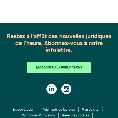
appartient à toute une équipe. Félicitations à
l'ensemble des membres du groupe en Droit de la
famille: Victoria Cohene, Isabelle Duval, Caroline
Harnois, Awatif Lakhdar, Elisabeth Pinard,
Kassandra Roberge, Adnana Zbona, Gabrielle
Dickins, Gabrielle Gallio et Aurélie Ouellet
Restez à l'affût des nouvelles juridiques
de l'heure. Abonnez-vous à notre
infolettre.
M'ABONNER AUX PUBLICATIONS
Espace étudiant
Paiements de factures
Plan du site
Conditions d'utilisation
Gérer mes cookies