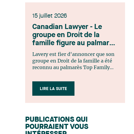
15 juillet 2026
Canadian Lawyer - Le
groupe en Droit de la
famille figure au palmarès
Top Family Law Firm
Lavery est fier d'annoncer que son
Teams 2026
groupe en Droit de la famille a été
reconnu au palmarès Top Family
Law Firm Teams 2026 de Canadian
Lawyer. Cette reconnaissance est le
fruit d'un processus de sélection
LIRE LA SUITE
rigoureux, fondé sur des
nominations issues du lectorat,
d'associations juridiques et de
contributeurs éditoriaux, suivies
PUBLICATIONS QUI
d'une évaluation par un jury
POURRAIENT VOUS
indépendant composé de praticiens
chevronnés en droit de la famille