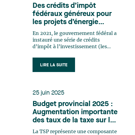
Des crédits d’impôt
fédéraux généreux pour
les projets d’énergie
propre
En 2021, le gouvernement fédéral a
instauré une série de crédits
d’impôt à l’investissement (les
« CII ») remboursables afin
d’accélérer la transition vers une
LIRE LA SUITE
économie à faibles émissions de gaz
à effet de serre, de stimuler la
croissance économique et de
soutenir l’innovation. La Mise à
25 juin 2025
jour économique du printemps
2026 confirme l’importance
Budget provincial 2025 :
croissante de ces mesures. Elle
Augmentation importante
annonce notamment que l’Agence
des taux de la taxe sur les
du revenu du Canada (l’ « ARC »)
accordera une priorité accrue aux
services publics (TSP)
La TSP représente une composante
demandes de décisions anticipées