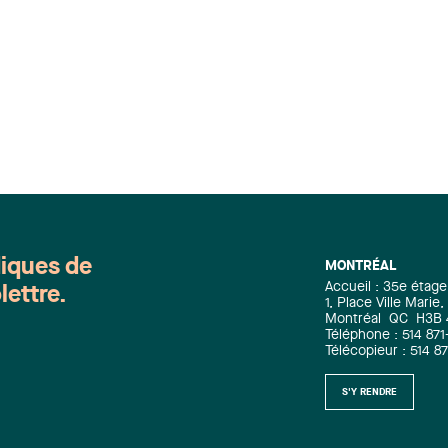
diques de
MONTRÉAL
Accueil : 35e étage
lettre.
1, Place Ville Mari
Montréal
QC
H3B
Téléphone : 514 871
Télécopieur : 514 8
S'Y RENDRE