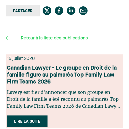
PARTAGER
Retour à la liste des publications
15 juillet 2026
Canadian Lawyer - Le groupe en Droit de la
famille figure au palmarès Top Family Law
Firm Teams 2026
Lavery est fier d'annoncer que son groupe en
Droit de la famille a été reconnu au palmarès Top
Family Law Firm Teams 2026 de Canadian Lawyer.
Cette reconnaissance est le fruit d'un processus de
sélection rigoureux, fondé sur des nominations
LIRE LA SUITE
issues du lectorat, d'associations juridiques et de