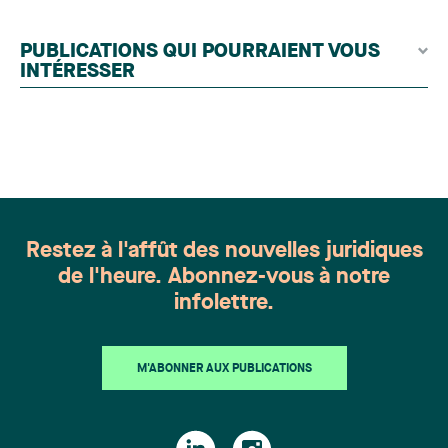
contributeurs éditoriaux, suivies d'une évaluation
par un jury indépendant composé de praticiens
PUBLICATIONS QUI POURRAIENT VOUS
chevronnés en droit de la famille provenant de
INTÉRESSER
l'ensemble du Canada. Cette distinction
appartient à toute une équipe. Félicitations à
l'ensemble des membres du groupe en Droit de la
famille: Victoria Cohene, Isabelle Duval, Caroline
Harnois, Awatif Lakhdar, Elisabeth Pinard,
Kassandra Roberge, Adnana Zbona, Gabrielle
Dickins, Gabrielle Gallio et Aurélie Ouellet
Restez à l'affût des nouvelles juridiques
de l'heure. Abonnez-vous à notre
infolettre.
M'ABONNER AUX PUBLICATIONS