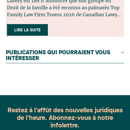
Lavery est fier d'annoncer que son groupe en
Droit de la famille a été reconnu au palmarès Top
Family Law Firm Teams 2026 de Canadian Lawyer.
Cette reconnaissance est le fruit d'un processus de
sélection rigoureux, fondé sur des nominations
LIRE LA SUITE
issues du lectorat, d'associations juridiques et de
contributeurs éditoriaux, suivies d'une évaluation
par un jury indépendant composé de praticiens
PUBLICATIONS QUI POURRAIENT VOUS
chevronnés en droit de la famille provenant de
INTÉRESSER
l'ensemble du Canada. Cette distinction
appartient à toute une équipe. Félicitations à
l'ensemble des membres du groupe en Droit de la
famille: Victoria Cohene, Isabelle Duval, Caroline
Harnois, Awatif Lakhdar, Elisabeth Pinard,
Kassandra Roberge, Adnana Zbona, Gabrielle
Dickins, Gabrielle Gallio et Aurélie Ouellet
Restez à l'affût des nouvelles juridiques
de l'heure. Abonnez-vous à notre
infolettre.