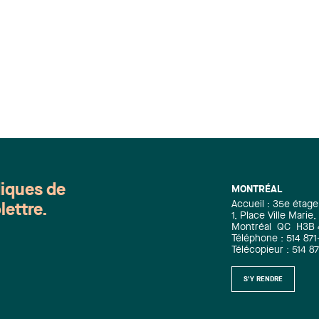
diques de
MONTRÉAL
Accueil : 35e étage
lettre.
1, Place Ville Mari
Montréal
QC
H3B
Téléphone : 514 871
Télécopieur : 514 8
S'Y RENDRE