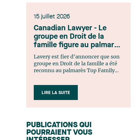
15 juillet 2026
Canadian Lawyer - Le
groupe en Droit de la
famille figure au palmarès
Top Family Law Firm
Lavery est fier d'annoncer que son
Teams 2026
groupe en Droit de la famille a été
reconnu au palmarès Top Family
Law Firm Teams 2026 de Canadian
Lawyer. Cette reconnaissance est le
fruit d'un processus de sélection
LIRE LA SUITE
rigoureux, fondé sur des
nominations issues du lectorat,
d'associations juridiques et de
contributeurs éditoriaux, suivies
PUBLICATIONS QUI
d'une évaluation par un jury
POURRAIENT VOUS
indépendant composé de praticiens
chevronnés en droit de la famille