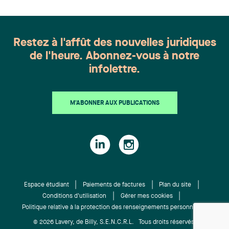
Harnois, Awatif Lakhdar, Elisabeth Pinard,
Kassandra Roberge, Adnana Zbona, Gabrielle
Dickins, Gabrielle Gallio et Aurélie Ouellet
Restez à l'affût des nouvelles juridiques
de l'heure. Abonnez-vous à notre
infolettre.
M'ABONNER AUX PUBLICATIONS
Espace étudiant
Paiements de factures
Plan du site
Conditions d'utilisation
Gérer mes cookies
Politique relative à la protection des renseignements personnels
© 2026 Lavery, de Billy, S.E.N.C.R.L. Tous droits réservés.