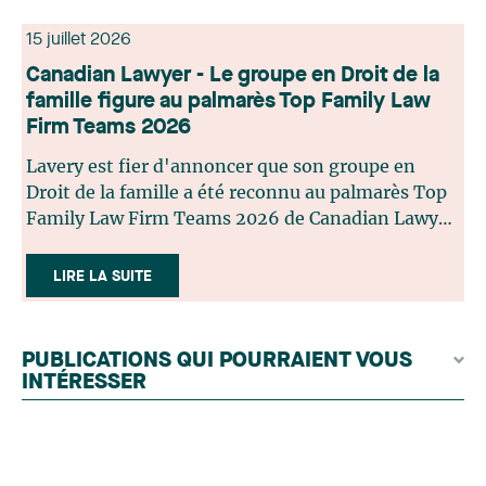
15 juillet 2026
Canadian Lawyer - Le groupe en Droit de la
famille figure au palmarès Top Family Law
Firm Teams 2026
Lavery est fier d'annoncer que son groupe en
Droit de la famille a été reconnu au palmarès Top
Family Law Firm Teams 2026 de Canadian Lawyer.
Cette reconnaissance est le fruit d'un processus de
sélection rigoureux, fondé sur des nominations
LIRE LA SUITE
issues du lectorat, d'associations juridiques et de
contributeurs éditoriaux, suivies d'une évaluation
par un jury indépendant composé de praticiens
PUBLICATIONS QUI POURRAIENT VOUS
chevronnés en droit de la famille provenant de
INTÉRESSER
l'ensemble du Canada. Cette distinction
appartient à toute une équipe. Félicitations à
l'ensemble des membres du groupe en Droit de la
famille: Victoria Cohene, Isabelle Duval, Caroline