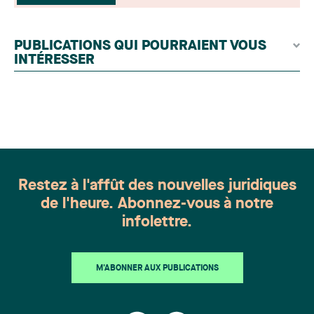
issues du lectorat, d'associations juridiques et de
contributeurs éditoriaux, suivies d'une évaluation
par un jury indépendant composé de praticiens
PUBLICATIONS QUI POURRAIENT VOUS
chevronnés en droit de la famille provenant de
INTÉRESSER
l'ensemble du Canada. Cette distinction
appartient à toute une équipe. Félicitations à
l'ensemble des membres du groupe en Droit de la
famille: Victoria Cohene, Isabelle Duval, Caroline
Harnois, Awatif Lakhdar, Elisabeth Pinard,
Kassandra Roberge, Adnana Zbona, Gabrielle
Dickins, Gabrielle Gallio et Aurélie Ouellet
Restez à l'affût des nouvelles juridiques
de l'heure. Abonnez-vous à notre
infolettre.
M'ABONNER AUX PUBLICATIONS