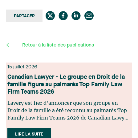
PARTAGER
Retour à la liste des publications
15 juillet 2026
Canadian Lawyer - Le groupe en Droit de la
famille figure au palmarès Top Family Law
Firm Teams 2026
Lavery est fier d'annoncer que son groupe en
Droit de la famille a été reconnu au palmarès Top
Family Law Firm Teams 2026 de Canadian Lawyer.
Cette reconnaissance est le fruit d'un processus de
sélection rigoureux, fondé sur des nominations
LIRE LA SUITE