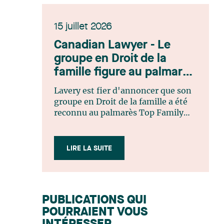
15 juillet 2026
Canadian Lawyer - Le
groupe en Droit de la
famille figure au palmarès
Top Family Law Firm
Lavery est fier d'annoncer que son
Teams 2026
groupe en Droit de la famille a été
reconnu au palmarès Top Family
Law Firm Teams 2026 de Canadian
Lawyer. Cette reconnaissance est le
fruit d'un processus de sélection
LIRE LA SUITE
rigoureux, fondé sur des
nominations issues du lectorat,
d'associations juridiques et de
contributeurs éditoriaux, suivies
PUBLICATIONS QUI
d'une évaluation par un jury
POURRAIENT VOUS
indépendant composé de praticiens
chevronnés en droit de la famille