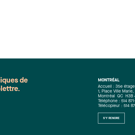
diques de
MONTRÉAL
Accueil : 35e étage
lettre.
1, Place Ville Mari
Montréal
QC
H3B
Téléphone : 514 871
Télécopieur : 514 8
S'Y RENDRE