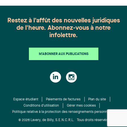
Harnois, Awatif Lakhdar, Elisabeth Pinard,
Kassandra Roberge, Adnana Zbona, Gabrielle
Dickins, Gabrielle Gallio et Aurélie Ouellet
Restez à l'affût des nouvelles juridiques
de l'heure. Abonnez-vous à notre
infolettre.
M'ABONNER AUX PUBLICATIONS
Espace étudiant
Paiements de factures
Plan du site
Conditions d'utilisation
Gérer mes cookies
Politique relative à la protection des renseignements personnels
© 2026 Lavery, de Billy, S.E.N.C.R.L. Tous droits réservés.