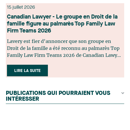
15 juillet 2026
Canadian Lawyer - Le groupe en Droit de la
famille figure au palmarès Top Family Law
Firm Teams 2026
Lavery est fier d'annoncer que son groupe en
Droit de la famille a été reconnu au palmarès Top
Family Law Firm Teams 2026 de Canadian Lawyer.
Cette reconnaissance est le fruit d'un processus de
sélection rigoureux, fondé sur des nominations
LIRE LA SUITE
issues du lectorat, d'associations juridiques et de
contributeurs éditoriaux, suivies d'une évaluation
par un jury indépendant composé de praticiens
PUBLICATIONS QUI POURRAIENT VOUS
chevronnés en droit de la famille provenant de
INTÉRESSER
l'ensemble du Canada. Cette distinction
appartient à toute une équipe. Félicitations à
l'ensemble des membres du groupe en Droit de la
famille: Victoria Cohene, Isabelle Duval, Caroline