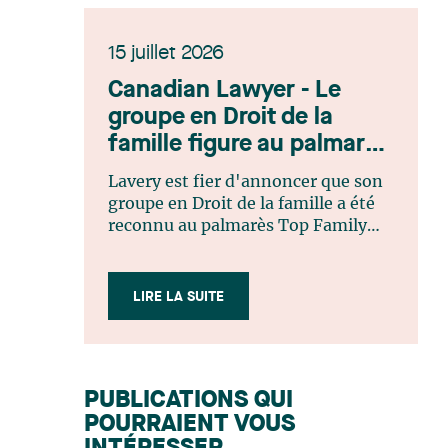
15 juillet 2026
Canadian Lawyer - Le
groupe en Droit de la
famille figure au palmarès
Top Family Law Firm
Lavery est fier d'annoncer que son
Teams 2026
groupe en Droit de la famille a été
reconnu au palmarès Top Family
Law Firm Teams 2026 de Canadian
Lawyer. Cette reconnaissance est le
fruit d'un processus de sélection
LIRE LA SUITE
rigoureux, fondé sur des
nominations issues du lectorat,
d'associations juridiques et de
contributeurs éditoriaux, suivies
PUBLICATIONS QUI
d'une évaluation par un jury
POURRAIENT VOUS
indépendant composé de praticiens
chevronnés en droit de la famille