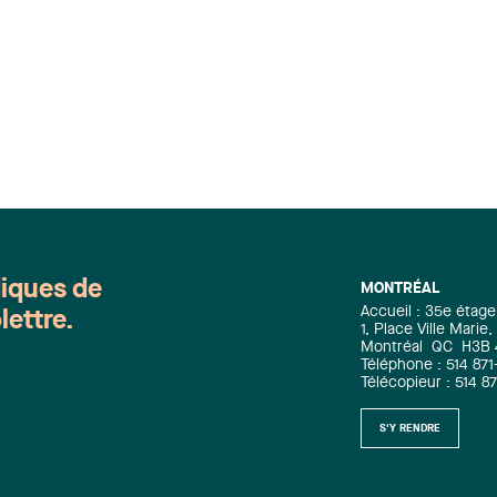
diques de
MONTRÉAL
Accueil : 35e étage
lettre.
1, Place Ville Mari
Montréal
QC
H3B
Téléphone : 514 871
Télécopieur : 514 8
S'Y RENDRE