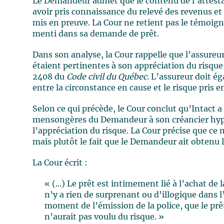
Le Demandeur admet que le contenu de l’attestat
avoir pris connaissance du relevé des revenus et 
mis en preuve. La Cour ne retient pas le témoig
menti dans sa demande de prêt.
Dans son analyse, la Cour rappelle que l’assure
étaient pertinentes à son appréciation du risque o
2408 du
Code civil du Québec
. L’assureur doit é
entre la circonstance en cause et le risque pris e
Selon ce qui précède, le Cour conclut qu’Intact 
mensongères du Demandeur à son créancier hypo
l’appréciation du risque. La Cour précise que ce 
mais plutôt le fait que le Demandeur ait obtenu 
La Cour écrit :
« (...) Le prêt est intimement lié à l’achat de 
n’y a rien de surprenant ou d’illogique dans l’
moment de l’émission de la police, que le prê
n’aurait pas voulu du risque. »