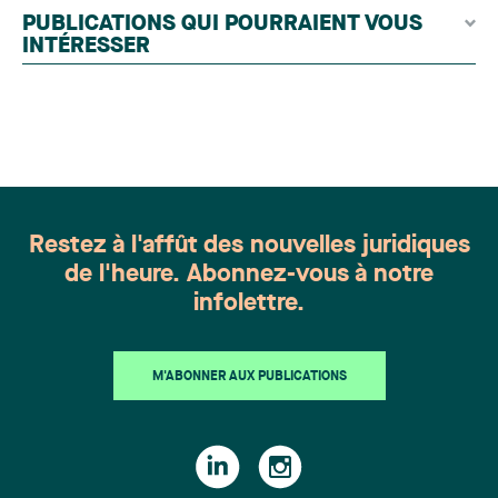
par un jury indépendant composé de praticiens
PUBLICATIONS QUI POURRAIENT VOUS
chevronnés en droit de la famille provenant de
INTÉRESSER
l'ensemble du Canada. Cette distinction
appartient à toute une équipe. Félicitations à
l'ensemble des membres du groupe en Droit de la
famille: Victoria Cohene, Isabelle Duval, Caroline
Harnois, Awatif Lakhdar, Elisabeth Pinard,
Kassandra Roberge, Adnana Zbona, Gabrielle
Dickins, Gabrielle Gallio et Aurélie Ouellet
Restez à l'affût des nouvelles juridiques
de l'heure. Abonnez-vous à notre
infolettre.
M'ABONNER AUX PUBLICATIONS