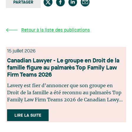
PARTAGER
Retour à la liste des publications
15 juillet 2026
Canadian Lawyer - Le groupe en Droit de la
famille figure au palmarès Top Family Law
Firm Teams 2026
Lavery est fier d'annoncer que son groupe en
Droit de la famille a été reconnu au palmarès Top
Family Law Firm Teams 2026 de Canadian Lawyer.
Cette reconnaissance est le fruit d'un processus de
sélection rigoureux, fondé sur des nominations
LIRE LA SUITE
issues du lectorat, d'associations juridiques et de
contributeurs éditoriaux, suivies d'une évaluation