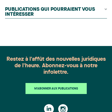
contributeurs éditoriaux, suivies d'une évaluation
par un jury indépendant composé de praticiens
PUBLICATIONS QUI POURRAIENT VOUS
chevronnés en droit de la famille provenant de
INTÉRESSER
l'ensemble du Canada. Cette distinction
appartient à toute une équipe. Félicitations à
l'ensemble des membres du groupe en Droit de la
famille: Victoria Cohene, Isabelle Duval, Caroline
Harnois, Awatif Lakhdar, Elisabeth Pinard,
Kassandra Roberge, Adnana Zbona, Gabrielle
Dickins, Gabrielle Gallio et Aurélie Ouellet
Restez à l'affût des nouvelles juridiques
de l'heure. Abonnez-vous à notre
infolettre.
M'ABONNER AUX PUBLICATIONS