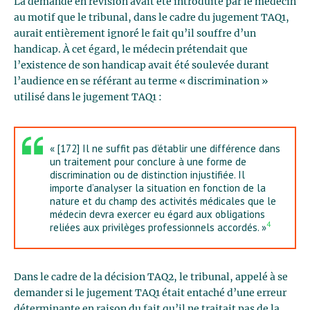
La demande en révision avait été introduite par le médecin
au motif que le tribunal, dans le cadre du jugement TAQ1,
aurait entièrement ignoré le fait qu’il souffre d’un
handicap. À cet égard, le médecin prétendait que
l’existence de son handicap avait été soulevée durant
l’audience en se référant au terme « discrimination »
utilisé dans le jugement TAQ1 :
« [172] Il ne suffit pas d’établir une différence dans
un traitement pour conclure à une forme de
discrimination ou de distinction injustifiée. Il
importe d’analyser la situation en fonction de la
nature et du champ des activités médicales que le
médecin devra exercer eu égard aux obligations
4
reliées aux privilèges professionnels accordés. »
Dans le cadre de la décision TAQ2, le tribunal, appelé à se
demander si le jugement TAQ1 était entaché d’une erreur
déterminante en raison du fait qu’il ne traitait pas de la