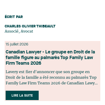
ÉCRIT PAR
CHARLES OLIVIER THIBEAULT
Associé, Avocat
15 juillet 2026
Canadian Lawyer - Le groupe en Droit de la
famille figure au palmarès Top Family Law
Firm Teams 2026
Lavery est fier d'annoncer que son groupe en
Droit de la famille a été reconnu au palmarès Top
Family Law Firm Teams 2026 de Canadian Lawyer.
Cette reconnaissance est le fruit d'un processus de
sélection rigoureux, fondé sur des nominations
LIRE LA SUITE
issues du lectorat, d'associations juridiques et de