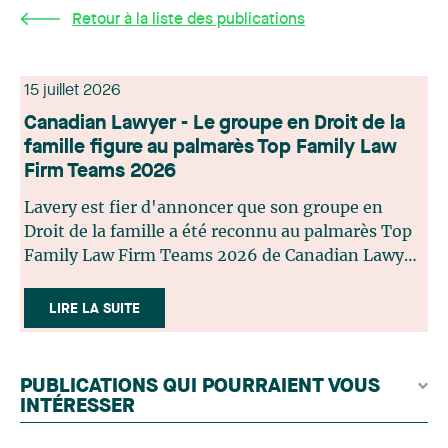
Retour à la liste des publications
15 juillet 2026
Canadian Lawyer - Le groupe en Droit de la
famille figure au palmarès Top Family Law
Firm Teams 2026
Lavery est fier d'annoncer que son groupe en
Droit de la famille a été reconnu au palmarès Top
Family Law Firm Teams 2026 de Canadian Lawyer.
Cette reconnaissance est le fruit d'un processus de
sélection rigoureux, fondé sur des nominations
LIRE LA SUITE
issues du lectorat, d'associations juridiques et de
contributeurs éditoriaux, suivies d'une évaluation
par un jury indépendant composé de praticiens
PUBLICATIONS QUI POURRAIENT VOUS
chevronnés en droit de la famille provenant de
INTÉRESSER
l'ensemble du Canada. Cette distinction