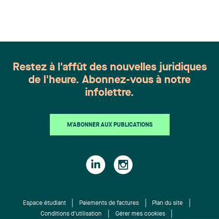
appartient à toute une équipe. Félicitations à
l'ensemble des membres du groupe en Droit de la
famille: Victoria Cohene, Isabelle Duval, Caroline
Harnois, Awatif Lakhdar, Elisabeth Pinard,
Kassandra Roberge, Adnana Zbona, Gabrielle
Dickins, Gabrielle Gallio et Aurélie Ouellet
Restez à l'affût des nouvelles juridiques
de l'heure. Abonnez-vous à notre
infolettre.
M'ABONNER AUX PUBLICATIONS
Espace étudiant
Paiements de factures
Plan du site
Conditions d'utilisation
Gérer mes cookies