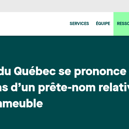
SERVICES
ÉQUIPE
RESS
du Québec se prononce s
as d’un prête-nom relat
immeuble