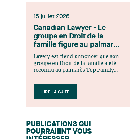
15 juillet 2026
Canadian Lawyer - Le
groupe en Droit de la
famille figure au palmarès
Top Family Law Firm
Lavery est fier d'annoncer que son
Teams 2026
groupe en Droit de la famille a été
reconnu au palmarès Top Family
Law Firm Teams 2026 de Canadian
Lawyer. Cette reconnaissance est le
fruit d'un processus de sélection
LIRE LA SUITE
rigoureux, fondé sur des
nominations issues du lectorat,
d'associations juridiques et de
contributeurs éditoriaux, suivies
PUBLICATIONS QUI
d'une évaluation par un jury
POURRAIENT VOUS
indépendant composé de praticiens
chevronnés en droit de la famille