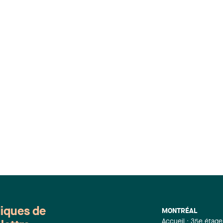
diques de
MONTRÉAL
Accueil : 35e étage